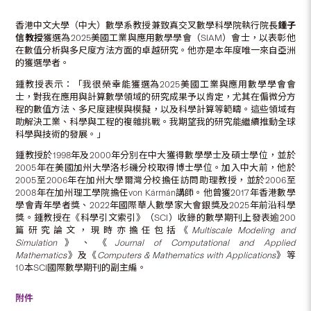
香港中文大學（中大）數學系教授兼致真交叉數學科學院執行院長
鍾子
信教授
獲選為2025美國工業與應用數學學會（SIAM）會士，以表彰他
在數值分析與多尺度方法方面的卓越研究。他亦是本年度唯一來自亞洲
的獲選學者。
鍾教授表示：「我很榮幸能獲選為2025美國工業與應用數學學會會
士，對我在應用與計算數學領域的研究成果予以肯定，尤其在偏微分方
程的數值方法、多尺度建模與模擬，以及科學計算等範疇。這些領域有
助解決工業、科學與工程的複雜挑戰。我期望我的研究能繼續推動全球
科學與技術的發展。」
鍾教授於1998年及2000年分別在中大獲得數學學士及碩士學位，並於
2005年在美國加州大學洛杉磯分校取得博士學位。加入中大前，他於
2005至2006年在加州大學爾灣分校擔任訪問助理教授，並於2006至
2008年在加州理工學院擔任von Kármán講師。他曾獲2017年香港數學
學會青年學者獎、2022年國際華人數學家大會銀獎及2025年前沿科學
獎。鍾教授在《科學引文索引》（SCI）收錄的數學期刊上發表逾200
篇研究論文，現時亦擔任包括《
Multiscale Modeling and
Simulation
》、《
Journal of Computational and Applied
Mathematics
》及《
Computers & Mathematics with Applications
》等
10本SCI國際數學期刊的副主編。
附件