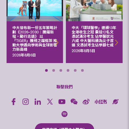
中大發布新一份五年策略計
中大「環球醫學」連續13年
劃《2026‒2030：騰躍新
全港收生之冠 囊括12名文
程，勵行志遠》 以
憑試滿分考生 佔學醫狀元
「TIGER」騰飛之躍框架 推
六成 中大醫科續為尖子首
動大學邁向學術與全球影響
選 文憑試考生佔學額七成
力新高峰
2026年8月5日
2026年8月6日
聯繫我們