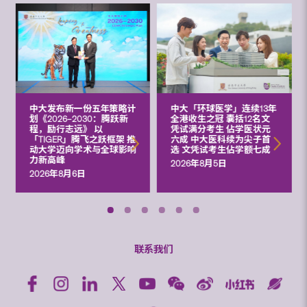
中大发布新一份五年策略计
中大「环球医学」连续13年
划《2026‒2030：腾跃新
全港收生之冠 囊括12名文
程，励行志远》 以
凭试满分考生 佔学医状元
「TIGER」腾飞之跃框架 推
六成 中大医科续为尖子首
动大学迈向学术与全球影响
选 文凭试考生佔学额七成
力新高峰
2026年8月5日
2026年8月6日
联系我们