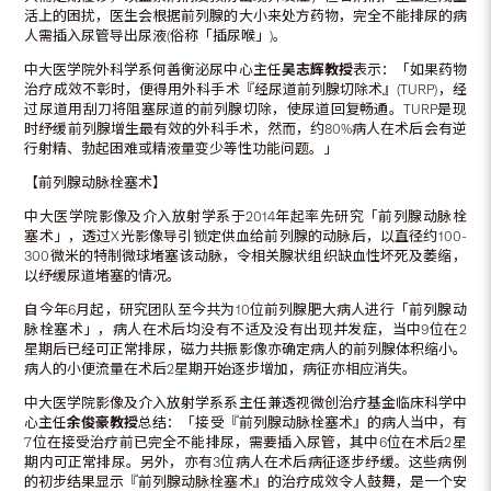
活上的困扰，医生会根据前列腺的大小来处方药物，完全不能排尿的病
人需插入尿管导出尿液(俗称「插尿喉」)。
中大医学院外科学系何善衡泌尿中心主任
吴志辉教授
表示：「如果药物
治疗成效不彰时，便得用外科手术『经尿道前列腺切除术』(TURP)，经
过尿道用刮刀将阻塞尿道的前列腺切除，使尿道回复畅通。TURP是现
时纾缓前列腺增生最有效的外科手术，然而，约80%病人在术后会有逆
行射精、勃起困难或精液量变少等性功能问题。」
【前列腺动脉栓塞术】
中大医学院影像及介入放射学系于2014年起率先研究「前列腺动脉栓
塞术」，透过X光影像导引锁定供血给前列腺的动脉后，以直径约100-
300微米的特制微球堵塞该动脉，令相关腺状组织缺血性坏死及萎缩，
以纾缓尿道堵塞的情况。
自今年6月起，研究团队至今共为10位前列腺肥大病人进行「前列腺动
脉栓塞术」，病人在术后均没有不适及没有出现并发症，当中9位在2
星期后已经可正常排尿，磁力共振影像亦确定病人的前列腺体积缩小。
病人的小便流量在术后2星期开始逐步增加，病征亦相应消失。
中大医学院影像及介入放射学系系主任兼透视微创治疗基金临床科学中
心主任
余俊豪教授
总结：「接受『前列腺动脉栓塞术』的病人当中，有
7位在接受治疗前已完全不能排尿，需要插入尿管，其中6位在术后2星
期内可正常排尿。另外，亦有3位病人在术后病征逐步纾缓。这些病例
的初步结果显示『前列腺动脉栓塞术』的治疗成效令人鼓舞，是一个安