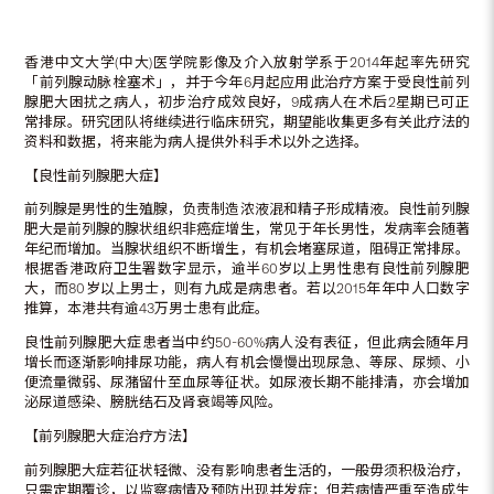
香港中文大学(中大)医学院影像及介入放射学系于2014年起率先研究
「前列腺动脉栓塞术」，并于今年6月起应用此治疗方案于受良性前列
腺肥大困扰之病人，初步治疗成效良好，9成病人在术后2星期已可正
常排尿。研究团队将继续进行临床研究，期望能收集更多有关此疗法的
资料和数据，将来能为病人提供外科手术以外之选择。
【良性前列腺肥大症】
前列腺是男性的生殖腺，负责制造浓液混和精子形成精液。良性前列腺
肥大是前列腺的腺状组织非癌症增生，常见于年长男性，发病率会随著
年纪而增加。当腺状组织不断增生，有机会堵塞尿道，阻碍正常排尿。
根据香港政府卫生署数字显示，逾半60岁以上男性患有良性前列腺肥
大，而80岁以上男士，则有九成是病患者。若以2015年年中人口数字
推算，本港共有逾43万男士患有此症。
良性前列腺肥大症患者当中约50-60%病人没有表征，但此病会随年月
增长而逐渐影响排尿功能，病人有机会慢慢出现尿急、等尿、尿频、小
便流量微弱、尿潴留什至血尿等征状。如尿液长期不能排清，亦会增加
泌尿道感染、膀胱结石及肾衰竭等风险。
【前列腺肥大症治疗方法】
前列腺肥大症若征状轻微、没有影响患者生活的，一般毋须积极治疗，
只需定期覆诊，以监察病情及预防出现并发症；但若病情严重至造成生