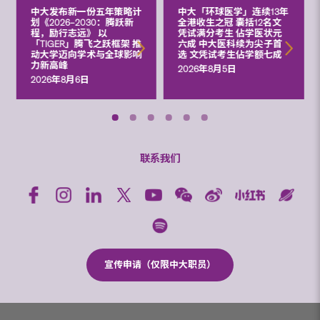
中大发布新一份五年策略计
中大「环球医学」连续13年
划《2026‒2030：腾跃新
全港收生之冠 囊括12名文
程，励行志远》 以
凭试满分考生 佔学医状元
「TIGER」腾飞之跃框架 推
六成 中大医科续为尖子首
动大学迈向学术与全球影响
选 文凭试考生佔学额七成
力新高峰
2026年8月5日
2026年8月6日
联系我们
宣传申请（仅限中大职员）