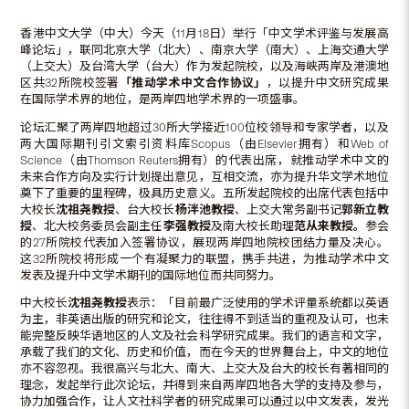
香港中文大学（中大）今天（11月18日）举行「中文学术评鉴与发展高
峰论坛」，联同北京大学（北大）、南京大学（南大）、上海交通大学
（上交大）及台湾大学（台大）作为发起院校，以及海峡两岸及港澳地
区共32所院校签署
「推动学术中文合作协议」
，以提升中文研究成果
在国际学术界的地位，是两岸四地学术界的一项盛事。
论坛汇聚了两岸四地超过30所大学接近100位校领导和专家学者，以及
两大国际期刊引文索引资料库Scopus（由Elsevier拥有）和Web of
Science（由Thomson Reuters拥有）的代表出席，就推动学术中文的
未来合作方向及实行计划提出意见，互相交流，亦为提升华文学术地位
奠下了重要的里程碑，极具历史意义。五所发起院校的出席代表包括中
大校长
沈祖尧教授
、台大校长
杨泮池教授
、上交大常务副书记
郭新立教
授
、北大校务委员会副主任
李强教授
及南大校长助理
范从来教授
。
参会
的27所院校代表加入签署协议，展现两岸四地院校团结力量及决心。
这32所院校将形成一个有凝聚力的联盟，携手共进，为推动学术中文
发表及提升中文学术期刊的国际地位而共同努力。
中大校长
沈祖尧教授
表示：「目前最广泛使用的学术评量系统都以英语
为主，非英语出版的研究和论文，往往得不到适当的重视及认可，也未
能完整反映华语地区的人文及社会科学研究成果。我们的语言和文字，
承载了我们的文化、历史和价值，而在今天的世界舞台上，中文的地位
亦不容忽视。我很高兴与北大、南大、上交大及台大的校长有著相同的
理念，发起举行此次论坛，并得到来自两岸四地各大学的支持及参与，
协力加强合作，让人文社科学者的研究成果可以通过以中文发表，发光