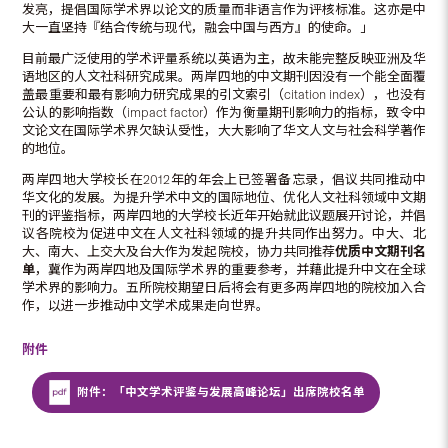
发亮，提倡国际学术界以论文的质量而非语言作为评核标准。这亦是中
大一直坚持『结合传统与现代，融会中国与西方』的使命。」
目前最广泛使用的学术评量系统以英语为主，故未能完整反映亚洲及华
语地区的人文社科研究成果。两岸四地的中文期刊因没有一个能全面覆
盖最重要和最有影响力研究成果的引文索引（citation index），也没有
公认的影响指数（impact factor）作为衡量期刊影响力的指标，致令中
文论文在国际学术界欠缺认受性，大大影响了华文人文与社会科学著作
的地位。
两岸四地大学校长在2012年的年会上已签署备忘录，倡议共同推动中
华文化的发展。为提升学术中文的国际地位、优化人文社科领域中文期
刊的评鉴指标，两岸四地的大学校长近年开始就此议题展开讨论，并倡
议各院校为促进中文在人文社科领域的提升共同作出努力。中大、北
大、南大、上交大及台大作为发起院校，协力共同推荐
优质中文期刊名
单
，冀作为两岸四地及国际学术界的重要参考，并藉此提升中文在全球
学术界的影响力。五所院校期望日后将会有更多两岸四地的院校加入合
作，以进一步推动中文学术成果走向世界。
附件
附件：「中文学术评鉴与发展高峰论坛」出席院校名单