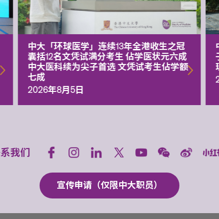
中大「环球医学」连续13年全港收生之冠
囊括12名文凭试满分考生 佔学医状元六成
中大医科续为尖子首选 文凭试考生佔学额
七成
2026年8月5日
联系我们
宣传申请（仅限中大职员）