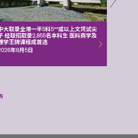
中大取录全港一半5科5**或以上文凭试尖
中大委
子 经联招取录2,855名本科生 医科商学及
理副校
理学王牌课程成首选
2026年
2026年8月5日