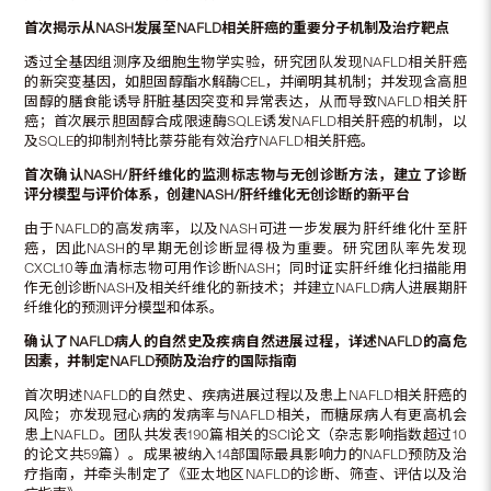
首次揭示从NASH发展至NAFLD相关肝癌的重要分子机制及治疗靶点
透过全基因组测序及细胞生物学实验，研究团队发现NAFLD相关肝癌
的新突变基因，如胆固醇酯水解酶CEL，并阐明其机制；并发现含高胆
固醇的膳食能诱导肝脏基因突变和异常表达，从而导致NAFLD相关肝
癌；首次展示胆固醇合成限速酶SQLE诱发NAFLD相关肝癌的机制，以
及SQLE的抑制剂特比萘芬能有效治疗NAFLD相关肝癌。
首次确认NASH/肝纤维化的监测标志物与无创诊断方法，建立了诊断
评分模型与评价体系，创建NASH/肝纤维化无创诊断的新平台
由于NAFLD的高发病率，以及NASH可进一步发展为肝纤维化什至肝
癌，因此NASH的早期无创诊断显得极为重要。研究团队率先发现
CXCL10等血清标志物可用作诊断NASH；同时证实肝纤维化扫描能用
作无创诊断NASH及相关纤维化的新技术；并建立NAFLD病人进展期肝
纤维化的预测评分模型和体系。
确认了NAFLD病人的自然史及疾病自然进展过程，详述NAFLD的高危
因素，并制定NAFLD预防及治疗的国际指南
首次明述NAFLD的自然史、疾病进展过程以及患上NAFLD相关肝癌的
风险；亦发现冠心病的发病率与NAFLD相关，而糖尿病人有更高机会
患上NAFLD。团队共发表190篇相关的SCI论文（杂志影响指数超过10
的论文共59篇）。成果被纳入14部国际最具影响力的NAFLD预防及治
疗指南，并牵头制定了《亚太地区NAFLD的诊断、筛查、评估以及治