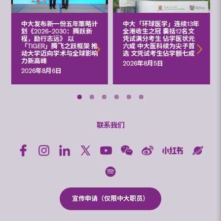
中大发布新一份五年策略计
中大「环球医学」连续13年
划《2026‒2030：腾跃新
全港收生之冠 囊括12名文
程，励行志远》 以
凭试满分考生 佔学医状元
「TIGER」腾飞之跃框架 推
六成 中大医科续为尖子首
动大学迈向学术与全球影响
选 文凭试考生佔学额七成
力新高峰
2026年8月5日
2026年8月6日
联系我们
宣传申请（仅限中大职员）