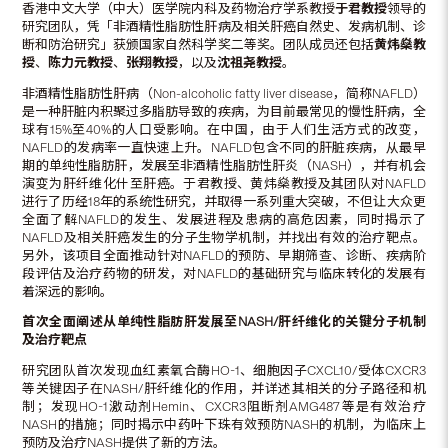
香港中文大学（中大）医学院内科及药物治疗学系教授
于君教授
领导的
研究团队，凭「非酒精性脂肪性肝病及相关肝癌自然史、发病机制、诊
断和防治研究」获颁国家自然科学奖二等奖。团队成员还包括
黄炜燊教
授
、
陈力元教授
、
张翔教授
，以及
沈祖尧教授
。
非酒精性脂肪性肝病（Non-alcoholic fatty liver disease，简称NAFLD）
是一种肝脏内积聚过多脂肪导致的疾病，为目前最常见的慢性肝病，全
球有15%至40%的人口受影响。在中国，由于人们生活方式的改变，
NAFLD的发病率一直快速上升。NAFLD包含不同的肝脏疾病，从最早
期的单纯性脂肪肝，发展至非酒精性脂肪性肝炎（NASH），并有机会
演变为肝纤维化什至肝癌。于君教授、黄炜燊教授及其团队对NAFLD
进行了历经18年的系统性研究，并取得一系列重大突破，不但让大众更
全面了解NAFLD的发生、发展进程及患病的高危因素，同时揭示了
NAFLD及相关肝癌发生的分子生物学机制，并找出有效的治疗靶点。
另外，该项目全面推动针对NAFLD的预防、早期筛查、诊断、疾病阶
段评估及治疗药物的研发，对NAFLD的基础研究与临床转化的发展有
着深远的影响。
首次全面阐述从单纯性脂肪肝发展至NASH/肝纤维化的关键分子机制
及治疗靶点
研究团队首次发现血红素氧合酶HO-1、细胞因子CXCL10/受体CXCR3
等关键因子在NASH/肝纤维化的作用，并详述其相关的分子路径和机
制；发现HO-1激动剂Hemin、CXCR3阻断剂AMG487等是有效治疗
NASH的措施；同时揭示中药叶下珠有效预防NASH的机制，为临床上
预防及治疗NASH提供了新的方法。