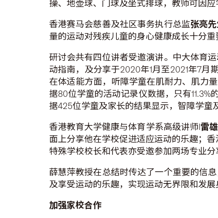
操、地壶球、门球及坐式排球，教师可因应
香港赛马会慈善及社区事务执行总监
张亮先
量的运动对残疾儿童的身心健康成长十分重
研讨会共有四位讲者受邀演讲。中大体育运
动指南，及分享于2020年1月至2021年
在体适能方面，听障学童在肌耐力、肌力量
据80位学童的活动记录仪数据，只有11.3
据425位学童及家长的结果显示，智障学童
香港教育大学健康与体育学系高级讲师I
雷
面上分享他在学校促进适应运动的乐趣；香港
特殊学校校长和代表亦受邀参加两场专业分
薛慧萍教授在总结时传达了一个重要的信息
及享受运动的乐趣，实现运动无界限和发展
加强家校合作