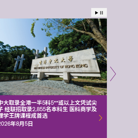
中大取录全港一半5科5**或以上文凭试尖
中大委
子 经联招取录2,855名本科生 医科商学及
理副校
理学王牌课程成首选
2026年
2026年8月5日