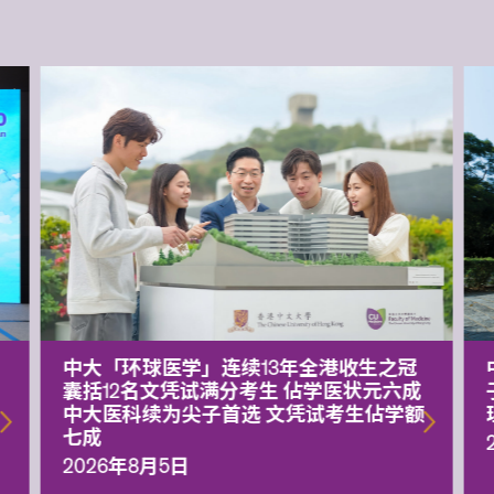
中大「环球医学」连续13年全港收生之冠
囊括12名文凭试满分考生 佔学医状元六成
中大医科续为尖子首选 文凭试考生佔学额
七成
2026年8月5日