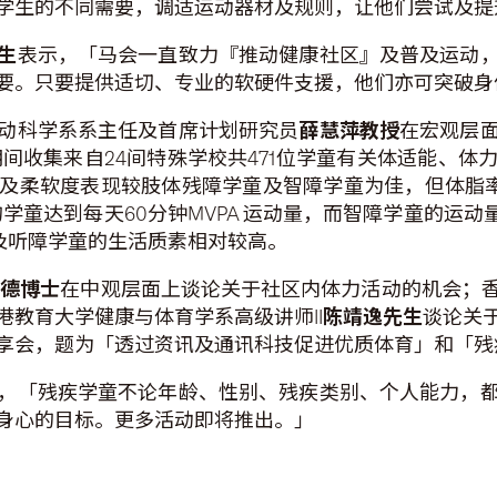
学生的不同需要，调适运动器材及规则，让他们尝试及提
生
表示，「马会一直致力『推动健康社区』及普及运动
要。只要提供适切、专业的软硬件支援，他们亦可突破身
动科学系系主任及首席计划研究员
薛慧萍教授
在宏观层
7月期间收集来自24间特殊学校共471位学童有关体适能
及柔软度表现较肢体残障学童及智障学童为佳，但体脂率最
%的学童达到每天60分钟MVPA 运动量，而智障学童的运动
及听障学童的生活质素相对较高。
雄德博士
在中观层面上谈论关于社区内体力活动的机会；
教育大学健康与体育学系高级讲师II
陈靖逸先生
谈论关
享会，题为「透过资讯及通讯科技促进优质体育」和「残
，「残疾学童不论年龄、性别、残疾类别、个人能力，
身心的目标。更多活动即将推出。」