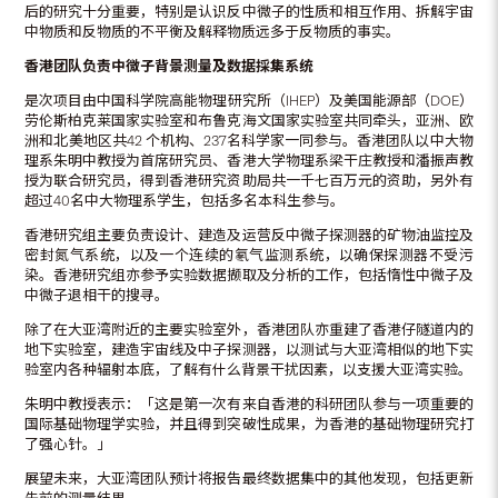
后的研究十分重要，特别是认识反中微子的性质和相互作用、拆解宇宙
中物质和反物质的不平衡及解释物质远多于反物质的事实。
香港团队负责中微子背景测量及数据採集系统
是次项目由中国科学院高能物理研究所（IHEP）及美国能源部（DOE）
劳伦斯柏克莱国家实验室和布鲁克海文国家实验室共同牵头，亚洲、欧
洲和北美地区共42 个机构、237名科学家一同参与。香港团队以中大物
理系朱明中教授为首席研究员、香港大学物理系梁干庄教授和潘振声教
授为联合研究员，得到香港研究资助局共一千七百万元的资助，另外有
超过40名中大物理系学生，包括多名本科生参与。
香港研究组主要负责设计、建造及运营反中微子探测器的矿物油监控及
密封氮气系统，以及一个连续的氡气监测系统，以确保探测器不受污
染。香港研究组亦参予实验数据撷取及分析的工作，包括惰性中微子及
中微子退相干的搜寻。
除了在大亚湾附近的主要实验室外，香港团队亦重建了香港仔隧道内的
地下实验室，建造宇宙线及中子探测器，以测试与大亚湾相似的地下实
验室内各种辐射本底，了解有什么背景干扰因素，以支援大亚湾实验。
朱明中教授表示：「这是第一次有来自香港的科研团队参与一项重要的
国际基础物理学实验，并且得到突破性成果，为香港的基础物理研究打
了强心针。」
展望未来，大亚湾团队预计将报告最终数据集中的其他发现，包括更新