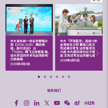
中大发布新一份五年策略计
中大「环球医学」连续13年
划《2026‒2030：腾跃新
全港收生之冠 囊括12名文
程，励行志远》 以
凭试满分考生 佔学医状元
「TIGER」腾飞之跃框架 推
六成 中大医科续为尖子首
动大学迈向学术与全球影响
选 文凭试考生佔学额七成
力新高峰
2026年8月5日
2026年8月6日
联系我们