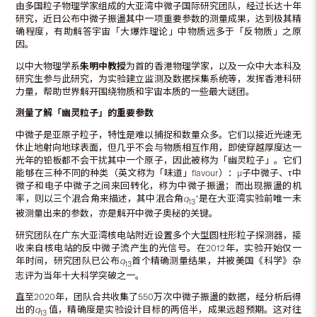
由多国粒子物理学家组成的大亚湾中微子国际研究团队，经过长达十年
研究，近日公布中微子振盪其中一项重要参数的测量成果，达到极其精
确程度，有助解答宇宙「大爆炸理论」中物质远多于「反物质」之原
因。
以中大物理学系
朱明中教授
为首的香港物理学家，以及一众中大本科及
研究生参与此研究，为实验建立监测及数据採集系统等，发挥香港科研
力量，帮助世界解开围绕物质和宇宙本质的一些最大谜团。
测量了解「幽灵粒子」的重要参数
中微子是亚原子粒子，特性是难以捕捉和数量众多。它们以接近光速无
休止地射向地球表面，但几乎不会与物质相互作用，即使穿越厚度达一
光年的铅板都不会干扰其中一个原子，因此被称为「幽灵粒子」。它们
能够在三种不同的种类（英文称为「味道」flavour）：µ子中微子、τ中
微子和电子中微子之间来回转化，称为中微子振盪；而出现振盪的机
率，则以三个混合角来描述，其中混合角
q
*是在大亚湾实验前唯一未
13
被测量出来的参数，亦是解开中微子奥秘的关键。
研究团队在广东大亚湾核电站附近设置多个大型圆柱形粒子探测器，接
收来自核电站的反中微子流产生的光信号。在2012年，实验开始仅一
年时间，研究团队已公布
q
首个精确测量结果，并被美国《科学》杂
13
志评为当年十大科学突破之一。
直至2020年，团队合共收集了550万次中微子振盪的数据，经分析后得
出的
q
值，精确度是实验设计目标的两倍半，成果远超预期。这对往
13