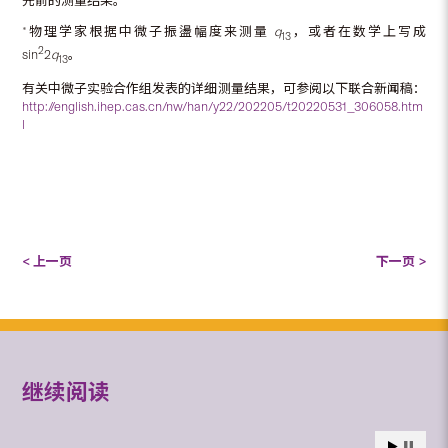
先前的测量结果。
*物理学家根据中微子振盪幅度来测量
q
，或者在数学上写成
13
2
sin
2
q
。
13
有关中微子实验合作组发表的详细测量结果，可参阅以下联合新闻稿：
http://english.ihep.cas.cn/nw/han/y22/202205/t20220531_306058.htm
l
< 上一页
下一页 >
继续阅读