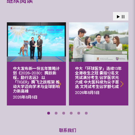
继续阅读
中大发布新一份五年策略计
中大「环球医学」连续13年
划《2026‒2030：腾跃新
全港收生之冠 囊括12名文
程，励行志远》 以
凭试满分考生 佔学医状元
「TIGER」腾飞之跃框架 推
六成 中大医科续为尖子首
动大学迈向学术与全球影响
选 文凭试考生佔学额七成
力新高峰
2026年8月5日
2026年8月6日
联系我们