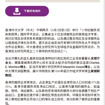
香港中文大学（中大）今明两天（6月2日至3日）举行「21世纪服务贸
易新趋势」国际学术会议，云集逾五十位全球服务业的首席经济专家，
探讨区域及全球贸易系统面对的挑战，以及通过整合地区及全球服务业
以提高经济增长及效率。是次会议由亚洲开发银行研究所及太平洋经济
合作议会策划，中大香港亚太研究所与全球经济及金融研究所合办，为
香港亚太研究所成立二十周年的庆祝活动之一。
会议开幕礼的主礼嘉宾包括香港特别行政区政府工业贸易署署长
关锡宁
女士
、美国夏威夷东西中心校长及亚太经济合作组织联合主席
Charles.
E. Morrison
博士
、亚洲开发银行研究所所长
Masahiro Kawai
博士，
以及
中大博文讲座教授、晨兴书院院长兼1996年诺贝尔经济学奖得主
莫理斯
教授
。
香港的服务业非常发达，占全港生产总值及全港劳动人口分别逾97%及
95%。香港亦是服务贸易净出口地区，以香港为基地的服务业，如金
融、物流、海运服务，以及其他贸易相关的服务大部分皆建基于地区产
品出口，主要旨在提升珠三角地区制造业的效率。中国五年规划中更为
珠三角地区服务业劳动人口的增长设立目标，充分反映了服务业的重要
性。