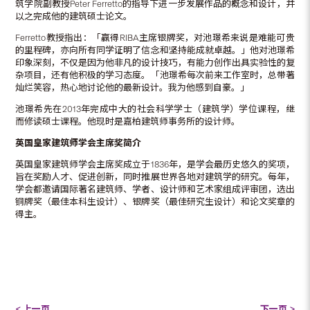
筑学院副教授Peter Ferretto的指导下进一步发展作品的概念和设计，并
以之完成他的建筑硕士论文。
Ferretto教授指出：「赢得RIBA主席银牌奖，对池璟希来说是难能可贵
的里程碑，亦向所有同学证明了信念和坚持能成就卓越。」他对池璟希
印象深刻，不仅是因为他非凡的设计技巧，有能力创作出具实验性的复
杂项目，还有他积极的学习态度。「池璟希每次前来工作室时，总带著
灿烂笑容，热心地讨论他的最新设计。我为他感到自豪。」
池璟希先在2013年完成中大的社会科学学士（建筑学）学位课程，继
而修读硕士课程。他现时是嘉柏建筑师事务所的设计师。
英国皇家建筑师学会主席奖简介
英国皇家建筑师学会主席奖成立于1836年，是学会最历史悠久的奖项，
旨在奖励人才、促进创新，同时推展世界各地对建筑学的研究。每年，
学会都邀请国际著名建筑师、学者、设计师和艺术家组成评审团，选出
铜牌奖（最佳本科生设计）、银牌奖（最佳研究生设计）和论文奖章的
得主。
< 上一页
下一页 >