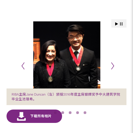
RIBA主席Jane Duncan（左）颁授2016年度主席银牌奖予中大建筑学院
毕业生池璟希。