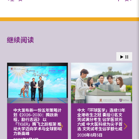
继续阅读
中大发布新一份五年策略计
中大「环球医学」连续13年
划《2026‒2030：腾跃新
全港收生之冠 囊括12名文
程，励行志远》 以
凭试满分考生 佔学医状元
「TIGER」腾飞之跃框架 推
六成 中大医科续为尖子首
动大学迈向学术与全球影响
选 文凭试考生佔学额七成
力新高峰
2026年8月5日