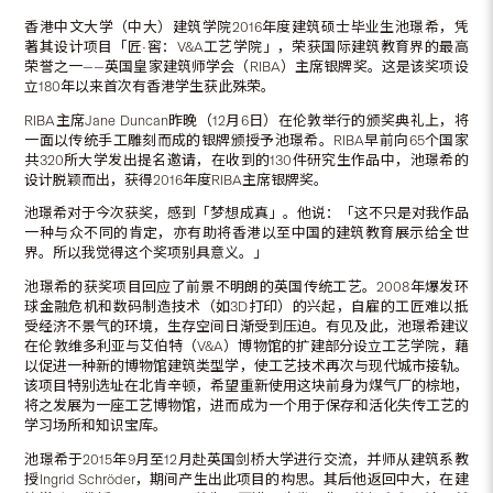
香港中文大学（中大）建筑学院2016年度建筑硕士毕业生池璟希，凭
著其设计项目「匠•窖：V&A工艺学院」，荣获国际建筑教育界的最高
荣誉之一——英国皇家建筑师学会（RIBA）主席银牌奖。这是该奖项设
立180年以来首次有香港学生获此殊荣。
RIBA主席Jane Duncan昨晚（12月6日）在伦敦举行的颁奖典礼上，将
一面以传统手工雕刻而成的银牌颁授予池璟希。RIBA早前向65个国家
共320所大学发出提名邀请，在收到的130件研究生作品中，池璟希的
设计脱颖而出，获得2016年度RIBA主席银牌奖。
池璟希对于今次获奖，感到「梦想成真」。他说：「这不只是对我作品
一种与众不同的肯定，亦有助将香港以至中国的建筑教育展示给全世
界。所以我觉得这个奖项别具意义。」
池璟希的获奖项目回应了前景不明朗的英国传统工艺。2008年爆发环
球金融危机和数码制造技术（如3D打印）的兴起，自雇的工匠难以抵
受经济不景气的环境，生存空间日渐受到压迫。有见及此，池璟希建议
在伦敦维多利亚与艾伯特（V&A）博物馆的扩建部分设立工艺学院，藉
以促进一种新的博物馆建筑类型学，使工艺技术再次与现代城市接轨。
该项目特别选址在北肯辛顿，希望重新使用这块前身为煤气厂的棕地，
将之发展为一座工艺博物馆，进而成为一个用于保存和活化失传工艺的
学习场所和知识宝库。
池璟希于2015年9月至12月赴英国剑桥大学进行交流，并师从建筑系教
授Ingrid Schröder，期间产生出此项目的构思。其后他返回中大，在建