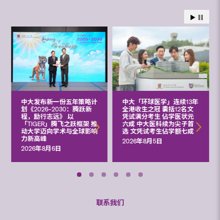
中大发布新一份五年策略计
中大「环球医学」连续13年
划《2026‒2030：腾跃新
全港收生之冠 囊括12名文
程，励行志远》 以
凭试满分考生 佔学医状元
「TIGER」腾飞之跃框架 推
六成 中大医科续为尖子首
动大学迈向学术与全球影响
选 文凭试考生佔学额七成
力新高峰
2026年8月5日
2026年8月6日
联系我们