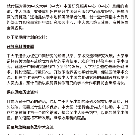
就传媒对香港中文大学（中大）中国研究服务中心（中心）重组的查
询，中大澄清，有关重组旨在提升中国研究服务中心现有服务，将其收
藏的资料更广泛地提供予本地和国际学者使用。就一些传闻指中大受到
外部压力影响而重组中国研究服务中心，中大表示绝无其事，有关传闻
全属虚构。
以下是重组计划的安排：
开放
资料
供查阅
中大不遗余力促进中国研究的知识共享、学术交流和研究发展，大学承
诺将有关馆藏开放给世界各地的学者使用，欢迎他们将资料用于学术研
究。建基于中国研究服务中心至今的发展，大学将会透过最新数码技
术，将其馆藏进行数码化，开放予世界各地学者使用，促进国际学术交
流。相关工作将由中大图书馆和中大中国文化研究所的基础设施和专业
人员支援，预计日后以数码资料作研究的学术合作项目将会继续增长。
保存原始历史资料
目前收藏于中心的藏品，包括二十世纪中期的原始及罕有历史资料，日
久残破，需要以专业技术保存，中大图书馆将会提供技术协助。中心现
存的馆藏将作为一个命名馆藏，整合至中大图书馆中，以彰显其学术价
值。相关馆藏将不断发展，继续收集新的藏品。
纪录片
放映服务及学
术交流