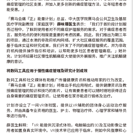
痛症管理的社区支援，并加入更多创新的痛症管理方法，让年轻患者亦
能受惠。」
「赛马会痛『正』能量计划」总监、中大医学院赛马会公共卫生及基层
医疗学院副教授（家庭医学）
薛咏珊医生
表示：「我们于首阶段计划服
务过程中，了解到使用者对不同痛症护理服务的需求。对于痛症患者而
言，服务地点的便利程度是重要的考虑因素。因此，我们推出为期三年
的项目，通过本港的非政府机构网络，扩大社区痛症服务的覆盖范围。
基于临床实证和研究成果，我们开发了不同的痛症管理模式，并为非政
府机构提供操作指引和培训，以帮助更多社区患者管理痛症。」她补
充，计划将招募社区慢性肌骼痛症大使提供外展服务，推广关注肌骼健
康的意识。
将数码工具应用于慢性痛症管理及研究计划成效
数码工具和社交媒体有助推广传播健康资讯和推动用家的行为改变。
「赛马会痛『正』能量计划」将推出手机应用程式，提供健康资讯及教
授痛症管理的知识和技巧的影片，让有需要患者可以随时随地获得适合
自身需要的痛症管理资讯，让使用者在家亦能进行锻练及治疗。
计划亦设立了一间VR体验馆，提供以VR辅助的团体身心运动治疗服
务，并由具备专业资格的医生、护士、物理治疗师、心理学家和辅导员
等进行指导。
薛医生解释：「VR 能提供沉浸式体验，电脑输出的3D及互动影像让使
用者如置身真实环境中。VR技术早已应用于临床，例如中风復康和心