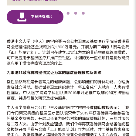
香港中文大学（中大）医学院赛马会公共卫生及基层医疗学院获香港赛
马会慈善信託基金拨款捐助1,800万港元，开展为期三年的「赛马会痛
『正』能量计划」。计划旨在建立以实证为本的非药物痛症管理模式，
可广泛应用于基层医疗并推广至社区。计划的另一重点项目是将数码资
源应用于慢性痛症管理及治疗上。
为本港非
政府
机构提供实证为本的痛症管理模式及训练
慢性肌骼痛症是长者常见的健康问题，会影响他们的身体功能、心理质
素及社交活动。根据世界卫生组织统计，每五名成年人就有一人患有慢
性痛症。中大医学院跨学科团队自2019年开始推广以非药物方法管理
痛症，并进行相关研究及提供服务。
中大医学院赛马会公共卫生及基层医疗学院院长
黄仰山教授
表示：「我
们专门研究痛症的基层医疗团队很荣幸于2019年获香港赛马会慈善信
託基金支持拨款，开展以长者为服务对象的痛症缓解计划，三年共服务
逾二万人次。由于计划反应理想，我们今年再获香港赛马会慈善信託基
金拨款开展『赛马会痛『正』能量计划』作为延续，并与基督教家庭服
务中心、香港耆康老人福利会及香港圣公会麦理浩夫人中心合作，加强