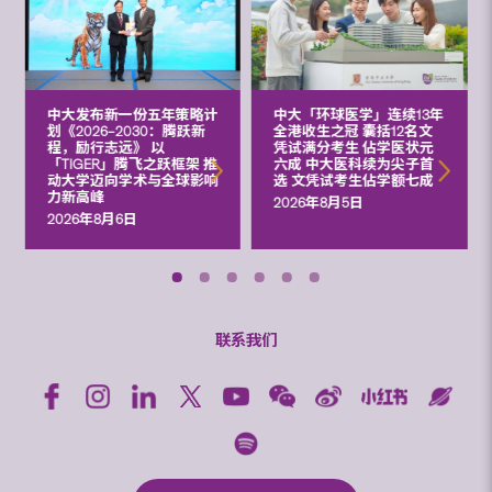
中大发布新一份五年策略计
中大「环球医学」连续13年
划《2026‒2030：腾跃新
全港收生之冠 囊括12名文
程，励行志远》 以
凭试满分考生 佔学医状元
「TIGER」腾飞之跃框架 推
六成 中大医科续为尖子首
动大学迈向学术与全球影响
选 文凭试考生佔学额七成
力新高峰
2026年8月5日
2026年8月6日
联系我们