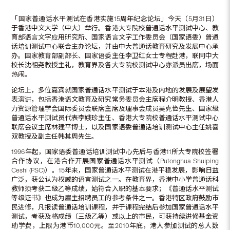
「国家普通话水平测试在香港实施15周年纪念论坛」今天（5月31日）
于香港中文大学（中大）举行。香港大专院校普通话水平测试中心、教
育部语言文字应用研究所、国家语言文字工作委员会（国家语委）普通
话培训测试中心联合主办论坛，并由中大普通话教育研究及发展中心承
办。国家教育部副部长、国家语委主任李卫红女士专程赴港，联同中大
校长沈祖尧教授主礼，教育界及各大专院校测试中心亦派员出席，场面
热闹。
论坛上，多位嘉宾就国家普通话水平测试于本港及内地的发展及展望发
表演讲，包括香港语文教育及研究常务委员会主席程介明教授、香港人
力资源管理学会国际委员会联席主席及理事会成员吴克俭先生、国家级
普通话水平测试员代表李娥珍主任、香港大专院校普通话水平测试中心
联席会议主席林建平博士，以及国家语委普通话培训测试中心主任姚喜
双教授及副主任韩其周先生。
1996年起，国家语委普通话培训测试中心先后与香港11所大专院校签署
合作协议，在港合作开展国家普通话水平测试（Putonghua Shuiping
Ceshi (PSC)）。15年来，国家普通话水平测试在港平稳发展，影响日益
广泛，获公认为权威的语言测试之一。在教育界，香港中小学普通话科
教师须考获二级乙等成绩，始符合入职的基本要求；《普通话水平测试
等级证书》也成为雇主招聘员工的参考条件之一。香港特区政府鼓励市
民进修，凡报读普通话培训课程，并于课程完结后参加国家普通话水平
测试，考获及格成绩（三级乙等）或以上的市民，可获持续进修基金资
助学费，上限为港币10,000元。至2010年底，港人参加测试的总人数