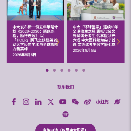
中大发布新一份五年策略计
中大「环球医学」连续13年
划《2026‒2030：腾跃新
全港收生之冠 囊括12名文
程，励行志远》 以
凭试满分考生 佔学医状元
「TIGER」腾飞之跃框架 推
六成 中大医科续为尖子首
动大学迈向学术与全球影响
选 文凭试考生佔学额七成
力新高峰
2026年8月5日
2026年8月6日
联系我们
宣传申请（仅限中大职员）