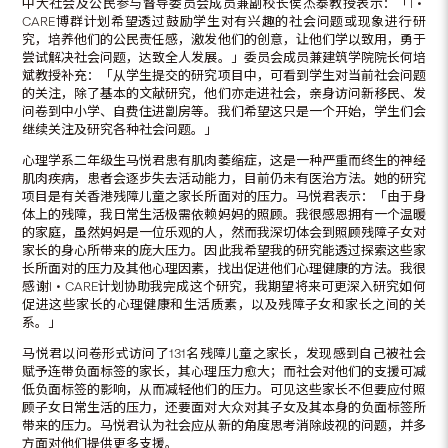
中大社会及公民参与督导委员会成员兼副校长侯杰泰教授表示：「I‧
CARE博群计划希望透过鼓励学生对有兴趣的社会问题或现象进行研
究，培养他们的公民责任感，激发他们的创意，让他们学以致用，勇于
尝试解决社会问题，达致全人发展。」委员会成员兼建筑学院院长何培
斌教授补充：「从学生提交的研究项目中，可看到学生对当前社会问题
的关注，除了基本的文献研究，他们亦走进社会，亲身访问新移民、发
问卷到中小学、自费住进劏房等。我们希望这只是一个开始，学生们会
继续关注及研究各种社会问题。」
心理学系二年级生马悦君患有肌肉萎缩症，这是一种严重而终生的神经
肌肉疾病，患者会逐步失去活动能力，目前仍未有医治方法。她的研究
项目是有关香港残障儿童之家长所面对的压力。马悦君表示：「由于身
体上的残障，我日常生活极需依赖妈妈的照顾。我很感恩拥有一个温暖
的家庭，虽然妈妈是一位乐观的人，然而我深切体会到照顾残障子女对
家长的身心所带来的庞大压力。因此我希望我的研究能透过探索这些家
长所面对的压力及其他心理因素，找出促进他们心理健康的方法。我很
感谢I‧CARE计划协助我完成这个研究，我期望将来可更深入研究如何
促进这些家长的心理健康和生活质素，以及残障子女和家长之间的关
系。」
马悦君以问卷形式访问了131名残障儿童之家长，发现感到自己被社会
赋予连带负面标签的家长，其心理压力愈大；而社会对他们的支援可减
低负面标签的影响，从而减轻他们的压力。可见这些家长不但要应付照
顾子女日常生活的压力，还要面对大众对其子女及其本身的负面标签所
带来的压力。马悦君认为社会应从新的角度思考消除歧视的问题，并多
方面对他们提供更多支援。