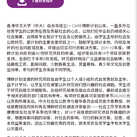
香港中文大学（中大）自去年成立I‧CARE博群计划以来，一直多方位
培育学生的公民责任感及贡献社会的心志，让他们在毕业后仍继续关心
社会需要，运用其专业知识于社会及公民服务上。由学生主导的社会及
公民研究，是计划的主要支援项目之一，鼓励学生探讨本地、内地及海
外的社会问题或现象，并提出切实可行的解决方案。2011-12年度，博
群计划共收到逾40份研究项目的申请，经评审后共有14个项目获拨款
支持，全部已于本年5月完成。研究题材相当广泛且紧贴社会脉搏，包
括最低工资、劏房问题、少数族裔生活、贫富悬殊、青少年文化及创意
空间等，参与的学生亦来自不同学院。
博群计划支援的研究项目皆由学生以个人或小组形式自发策划及主导，
且不计学分，让学生可在课堂以外研究他们感兴趣的社会课题。学生须
于研究后提交详细报告，总结研究结果及提出合适建议，最后或会提交
予相关的政府部门或机构参考。每项研究最高可获拨款港币24,000元
以资助所需支出。中大社会及公民参与督导委员会成员侯杰泰教授、何
培斌教授连同另外两名博群研究和调查评审委员──社会工作学系陈季
康教授及社会学系李劲华博士，对14个获拨款的研究项目作精细的评
审，根据探索问题的深度、对社会的影响、可行的解决方案、创意、成
本效益等准则，选出三份最优秀的项目，颁发奖状及奖学金予有关学生
以示嘉许。