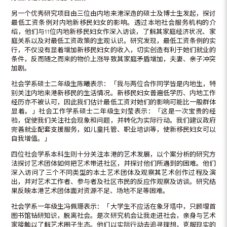
另一个优秀研究项目由三位由内地来港深造的硕士及博士生发起，探讨
最低工资条例对内地新移民妇女的影响。透过本地社会服务机构的介
绍，他们与11位内地新移民妇女作深入访谈，了解其家庭经济状况、家
庭关系以及对最低工资政策的主观认识。研究发现，最低工资条例的实
行，不仅没有显着增加新移民妇女的收入，切实创造有利于她们就业的
条件，反而随之而来的物价上涨导致其家庭矛盾增加，夫妻、亲子冲突
加剧。
社会学系硕士二年级生陈曦表示：「我与两位合作同学皆是内地生，特
别关注内地来港新移民的生活情况。新移民妇女普遍低学历、内地工作
经历亦不被认可，因此我们估计最低工资对她们的影响可能比一般群体
显着。」社会工作学系硕士二年级生刘莹表示：「这是一次宝贵的经
验，促使我们关注社会现象和问题，并转化为实际行动。我们建议政府
完善就业配套支援服务，如儿童托管、职业培训等，使新移民妇女可以
自我增值。」
四位社会学系本科生则十分关注本港的艺术发展，以个案分析的研究方
法探讨艺术团体如何把艺术带进社区，并探讨他们所遇到的困难。他们
深入访问了三个不同类型的本土艺术团体及观察其艺术创作过程及演
出，并对艺术工作者、参与者及社区市民的反应作观察及访谈。研究结
果反映本港艺术团体面对资源不足、场地不足等困难。
社会学系一年级生冯佩珊表示：「大学生不应活在象牙塔中，只顾埋首
图书馆钻研知识，脱离社会。是次研究机会让我走进社会，亲身与艺术
家接触以了解艺术圈子生态。他们以实际行动去追寻理想，克服现实的