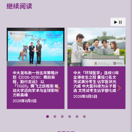
继续阅读
中大发布新一份五年策略计
中大「环球医学」连续13年
划《2026‒2030：腾跃新
全港收生之冠 囊括12名文
程，励行志远》 以
凭试满分考生 佔学医状元
「TIGER」腾飞之跃框架 推
六成 中大医科续为尖子首
动大学迈向学术与全球影响
选 文凭试考生佔学额七成
力新高峰
2026年8月5日
2026年8月6日