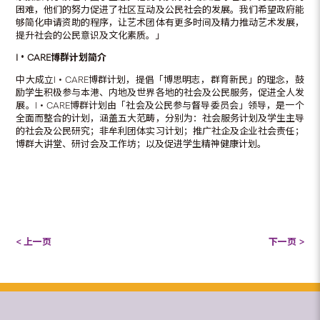
困难，他们的努力促进了社区互动及公民社会的发展。我们希望政府能
够简化申请资助的程序，让艺术团体有更多时间及精力推动艺术发展，
提升社会的公民意识及文化素质。」
I
‧
CARE
博群计划简介
中大成立I‧CARE博群计划，提倡「博思明志，群育新民」的理念，鼓
励学生积极参与本港、内地及世界各地的社会及公民服务，促进全人发
展。I‧CARE博群计划由「社会及公民参与督导委员会」领导，是一个
全面而整合的计划，涵盖五大范畴，分别为：社会服务计划及学生主导
的社会及公民研究；非牟利团体实习计划；推广社企及企业社会责任；
博群大讲堂、研讨会及工作坊；以及促进学生精神健康计划。
< 上一页
下一页 >