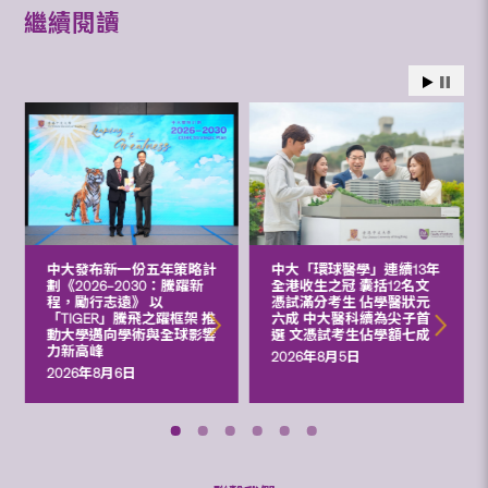
繼續閱讀
中大發布新一份五年策略計
中大「環球醫學」連續13年
劃《2026‒2030：騰躍新
全港收生之冠 囊括12名文
程，勵行志遠》 以
憑試滿分考生 佔學醫狀元
「TIGER」騰飛之躍框架 推
六成 中大醫科續為尖子首
動大學邁向學術與全球影響
選 文憑試考生佔學額七成
力新高峰
2026年8月5日
2026年8月6日