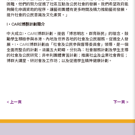
困難，他們的努力促進了社區互動及公民社會的發展。我們希望政府能
夠簡化申請資助的程序，讓藝術團體有更多時間及精力推動藝術發展，
提升社會的公民意識及文化素質。」
I
‧
CARE
博群計劃簡介
中大成立I‧CARE博群計劃，提倡「博思明志，群育新民」的理念，鼓
勵學生積極參與本港、內地及世界各地的社會及公民服務，促進全人發
展。I‧CARE博群計劃由「社會及公民參與督導委員會」領導，是一個
全面而整合的計劃，涵蓋五大範疇，分別為：社會服務計劃及學生主導
的社會及公民研究；非牟利團體實習計劃；推廣社企及企業社會責任；
博群大講堂、研討會及工作坊；以及促進學生精神健康計劃。
< 上一頁
下一頁 >