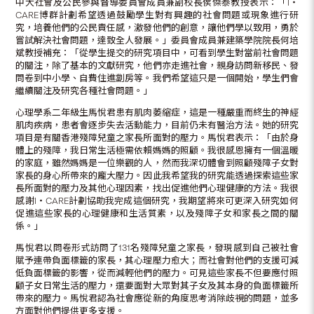
中大社會及公民參與督導委員會成員兼副校長侯傑泰教授表示：「I‧
CARE博群計劃希望透過鼓勵學生對有興趣的社會問題或現象進行研
究，培養他們的公民責任感，激發他們的創意，讓他們學以致用，勇於
嘗試解決社會問題，達致全人發展。」委員會成員兼建築學院院長何培
斌教授補充：「從學生提交的研究項目中，可看到學生對當前社會問題
的關注，除了基本的文獻研究，他們亦走進社會，親身訪問新移民、發
問卷到中小學、自費住進劏房等。我們希望這只是一個開始，學生們會
繼續關注及研究各種社會問題。」
心理學系二年級生馬悅君患有肌肉萎縮症，這是一種嚴重而終生的神經
肌肉疾病，患者會逐步失去活動能力，目前仍未有醫治方法。她的研究
項目是有關香港殘障兒童之家長所面對的壓力。馬悅君表示：「由於身
體上的殘障，我日常生活極需依賴媽媽的照顧。我很感恩擁有一個溫暖
的家庭，雖然媽媽是一位樂觀的人，然而我深切體會到照顧殘障子女對
家長的身心所帶來的龐大壓力。因此我希望我的研究能透過探索這些家
長所面對的壓力及其他心理因素，找出促進他們心理健康的方法。我很
感謝I‧CARE計劃協助我完成這個研究，我期望將來可更深入研究如何
促進這些家長的心理健康和生活質素，以及殘障子女和家長之間的關
係。」
馬悅君以問卷形式訪問了131名殘障兒童之家長，發現感到自己被社會
賦予連帶負面標籤的家長，其心理壓力愈大；而社會對他們的支援可減
低負面標籤的影響，從而減輕他們的壓力。可見這些家長不但要應付照
顧子女日常生活的壓力，還要面對大眾對其子女及其本身的負面標籤所
帶來的壓力。馬悅君認為社會應從新的角度思考消除歧視的問題，並多
方面對他們提供更多支援。