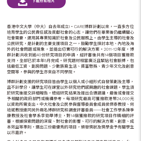
香港中文大學（中大）自去年成立I‧CARE博群計劃以來，一直多方位
培育學生的公民責任感及貢獻社會的心志，讓他們在畢業後仍繼續關心
社會需要，運用其專業知識於社會及公民服務上。由學生主導的社會及
公民研究，是計劃的主要支援項目之一，鼓勵學生探討本地、內地及海
外的社會問題或現象，並提出切實可行的解決方案。2011-12年度，博
群計劃共收到逾40份研究項目的申請，經評審後共有14個項目獲撥款
支持，全部已於本年5月完成。研究題材相當廣泛且緊貼社會脈搏，包
括最低工資、劏房問題、少數族裔生活、貧富懸殊、青少年文化及創意
空間等，參與的學生亦來自不同學院。
博群計劃支援的研究項目皆由學生以個人或小組形式自發策劃及主導，
且不計學分，讓學生可在課堂以外研究他們感興趣的社會課題。學生須
於研究後提交詳細報告，總結研究結果及提出合適建議，最後或會提交
予相關的政府部門或機構參考。每項研究最高可獲撥款港幣24,000元
以資助所需支出。中大社會及公民參與督導委員會成員侯傑泰教授、何
培斌教授連同另外兩名博群研究和調查評審委員──社會工作學系陳季
康教授及社會學系李勁華博士，對14個獲撥款的研究項目作精細的評
審，根據探索問題的深度、對社會的影響、可行的解決方案、創意、成
本效益等準則，選出三份最優秀的項目，頒發獎狀及獎學金予有關學生
以示嘉許。