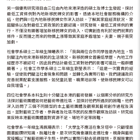
另一個優秀研究項目由三位由內地來港深造的碩士及博士生發起，探討
最低工資條例對內地新移民婦女的影響。透過本地社會服務機構的介
紹，他們與11位內地新移民婦女作深入訪談，了解其家庭經濟狀況、家
庭關係以及對最低工資政策的主觀認識。研究發現，最低工資條例的實
行，不僅沒有顯著增加新移民婦女的收入，切實創造有利於她們就業的
條件，反而隨之而來的物價上漲導致其家庭矛盾增加，夫妻、親子衝突
加劇。
社會學系碩士二年級生陳曦表示：「我與兩位合作同學皆是內地生，特
別關注內地來港新移民的生活情況。新移民婦女普遍低學歷、內地工作
經歷亦不被認可，因此我們估計最低工資對她們的影響可能比一般群體
顯著。」社會工作學系碩士二年級生劉瑩表示：「這是一次寶貴的經
驗，促使我們關注社會現象和問題，並轉化為實際行動。我們建議政府
完善就業配套支援服務，如兒童託管、職業培訓等，使新移民婦女可以
自我增值。」
四位社會學系本科生則十分關注本港的藝術發展，以個案分析的研究方
法探討藝術團體如何把藝術帶進社區，並探討他們所遇到的困難。他們
深入訪問了三個不同類型的本土藝術團體及觀察其藝術創作過程及演
出，並對藝術工作者、參與者及社區市民的反應作觀察及訪談。研究結
果反映本港藝術團體面對資源不足、場地不足等困難。
社會學系一年級生馮佩珊表示：「大學生不應活在象牙塔中，只顧埋首
圖書館鑽研知識，脫離社會。是次研究機會讓我走進社會，親身與藝術
家接觸以了解藝術圈子生態。他們以實際行動去追尋理想，克服現實的