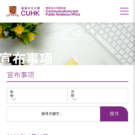
宣布事项
宣布事项
年
月
份
份