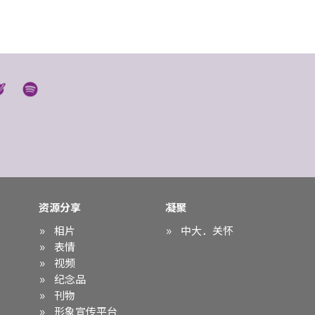
资源分享
凝聚
相片
中大．关怀
表情
视频
纪念品
刊物
形象宣传平台