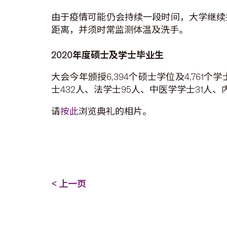
由于疫情可能仍会持续一段时间，大学继续
距离，并须时常监测体温及洗手。
2020
年度硕士及学士毕业生
大会今年颁授6,394个硕士学位及4,761
士432人、法学士95人、中医学学士31人、
请
按此
浏览典礼的相片。
< 上一页