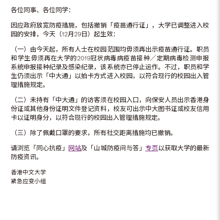
各位同事、各位同学：
因应政府放宽防疫措施，包括撤销「疫苗通行证」，大学已调整进入校
园的安排，今天（12月29日）起生效：
（一）由今天起，所有人士在校园范围均毋须再出示疫苗通行证。职员
和学生毋须再在大学的2019冠状病毒病疫苗接种／定期病毒检测申报
系统申报接种纪录及感染纪录，该系统亦已停止运作。不过，职员和学
生仍须出示「中大通」以拍卡方式进入校园，以符合现行的校园出入管
理措施规定。
（二）未持有「中大通」的访客须在校园入口，向保安人员出示香港身
份证或其他身份证明文件登记资料，校友可出示中大图书证或校友信用
卡以证明身分，以符合现行的校园出入管理措施规定。
（三）除了佩戴口罩的要求，所有社交距离措施均已撤销。
请浏览「同心抗疫」
网站
及「山城防疫问与答」
专页
以获取大学的最新
防疫资讯。
香港中文大学
紧急应变小组