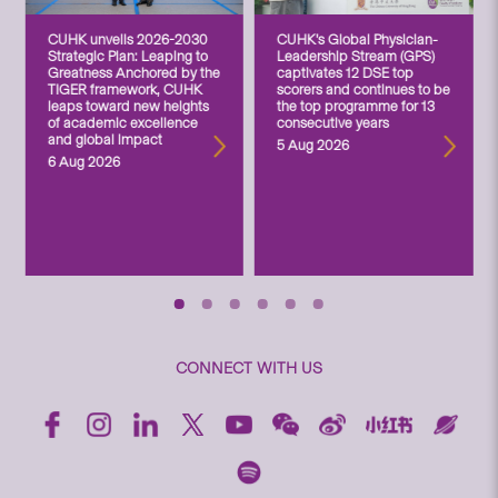
CUHK unveils 2026-2030
CUHK’s Global Physician-
Strategic Plan: Leaping to
Leadership Stream (GPS)
Greatness Anchored by the
captivates 12 DSE top
TIGER framework, CUHK
scorers and continues to be
leaps toward new heights
the top programme for 13
of academic excellence
consecutive years
and global impact
5 Aug 2026
6 Aug 2026
CONNECT WITH US