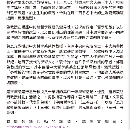
著名哲學家勞思光教授今日（十月八日）於香港中文大學（中大）校園
主持講座，題目為「哲學課題之變與常」。勞教授以深入淺出的方法探
討哲學課題，加上生動的演說，帶動在場二百多名中大師生及嘉賓踴躍
提問，反應熱烈。
勞教授在講座中討論哲學課題的變易性，並探討界定「哲學思維」以決
定哲學特性的說法，以及由此引出的理論問題；其中最重要的是不同哲
學傳統之間的溝通問題，和背後所涉及的合理性之普遍性問題。
勞思光教授是中大哲學系榮休教授、台灣中央研究院院士、中大榮譽博
士，並擔任中大哲學系第九任「唐君毅訪問教授」。勞教授與中大淵源
深厚，自1964年應聘於崇基學院宗哲系開始，在中大任教逾四分之一個
世紀，培育了幾代的學術人才。現今港、台許多卓然有成的學者，都是
勞教授的學生，其中包括中大哲學系系主任張燦輝教授。張教授說：
「勞教授的地位肯定是當世最重要的華人哲學家之一。他最為人所稱頌
崇敬的，是廣博精深的學術造詣，以及對社會、政治、文化等問題的深
切關懷。」
是次演講是勞思光教授八十華誕的其中一項學術活動，也是「唐君毅訪
問教授計劃」活動之一。勞教授著作等身，著有專論三十多種，文章更
是不計其數。代表作包括：《中國哲學史》（三卷四冊），以及「思光
學術論著新編」（十三冊）和最近出版的「思光學術新著」（三冊）等
系列。
有關各項活動的詳情，請瀏覽網頁：
http://phil.arts.cuhk.edu.hk/lao2007/
。