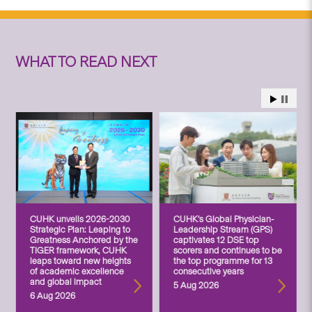
WHAT TO READ NEXT
CUHK unveils 2026-2030
CUHK’s Global Physician-
Strategic Plan: Leaping to
Leadership Stream (GPS)
Greatness Anchored by the
captivates 12 DSE top
TIGER framework, CUHK
scorers and continues to be
leaps toward new heights
the top programme for 13
of academic excellence
consecutive years
and global impact
5 Aug 2026
6 Aug 2026