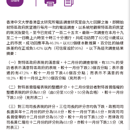
Share
香港中文大學香港亞太研究所電話調查研究室自九七回歸之後，即開始
就特區政府民望進行每月一次的電話調查，以系統地觀察特區政府民望
的現況及變化，至今已完成了一百二十五次。最新一次調查在本月十九
至二十一日晚上六時至十時三十分進行，共成功訪問了822位18歲或以
上的市民，成功回應率為46.3%。以822個樣本數推算，百分比的抽樣
誤差約在正或負3.42% 以內（可信度設於95%）。以下為這次調查結果
摘要：
（一）對特區政府表現的滿意度。十二月份的調查發現，有33.7% 的受
訪者表示滿意特區政府的表現，較十一月份下跌2.3個百分點；表示普
通的有47.2%，較十一月份下跌4.6個百分點；而表示不滿意的有
18.2%，較十一月份上升7.0個百分點（見附表一）。
（二）對特首曾蔭權表現的整體評分。十二月份受訪者對特首曾蔭權的
整體表現的評分為61.1分（由0分至100分，50分為合格），較十一月份
下跌2.8分（見附表二）。
（三）對三司司長表現的評分。三位司長的評分亦均告下跌，政務司司
長唐英年十二月份的評分為58.8分，較十一月份下跌4.5分。財政司司
長曾俊華的十二月份評分為55.7分，較十一月份下跌3.2分。而律政司
司長黃仁龍在十二月份的評分則為63.1分，亦較十一月份下跌2.5分（見
附表三）。