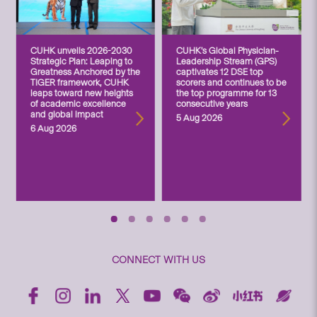
CUHK unveils 2026-2030
CUHK’s Global Physician-
Strategic Plan: Leaping to
Leadership Stream (GPS)
Greatness Anchored by the
captivates 12 DSE top
TIGER framework, CUHK
scorers and continues to be
leaps toward new heights
the top programme for 13
of academic excellence
consecutive years
and global impact
5 Aug 2026
6 Aug 2026
CONNECT WITH US