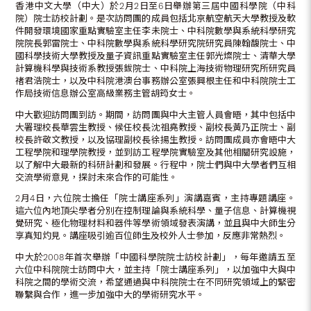
香港中文大學（中大）於2月2日至6日舉辦第三屆中國科學院（中科
院）院士訪校計劃。是次訪問團的成員包括北京航空航天大學教授及軟
件開發環境國家重點實驗室主任李未院士、中科院數學與系統科學研究
院院長郭雷院士、中科院數學與系統科學研究院研究員陳翰馥院士、中
國科學技術大學教授及量子資訊重點實驗室主任郭光燦院士、清華大學
計算機科學與技術系教授張鈸院士、中科院上海技術物理研究所研究員
禇君浩院士，以及中科院港澳台事務辦公室張興根主任和中科院院士工
作局技術信息辦公室高級業務主管胡筠女士。
中大歡迎訪問團到訪。期間，訪問團與中大主管人員會晤，其中包括中
大署理校長華雲生教授、候任校長沈祖堯教授、副校長黃乃正院士、副
校長許敬文教授，以及協理副校長徐揚生教授。訪問團成員亦會晤中大
工程學院和理學院教授，並到訪工程學院實驗室及其他相關研究設施，
以了解中大最新的科研計劃和發展。行程中，院士們與中大學者們互相
交流學術意見，探討未來合作的可能性。
2月4日，六位院士擔任「院士講座系列」演講嘉賓，主持專題講座。
這六位內地頂尖學者分別在控制理論與系統科學、量子信息、計算機視
覺研究、極化物理材料和器件等學術領域發表演講，並且與中大師生分
享真知灼見。講座吸引逾百位師生及校外人士參加，反應非常熱烈。
中大於2008年首次舉辦「中國科學院院士訪校計劃」，每年邀請五至
六位中科院院士訪問中大，並主持「院士講座系列」，以加強中大與中
科院之間的學術交流，希望通過與中科院院士在不同研究領域上的緊密
聯繫與合作，進一步加強中大的學術研究水平。