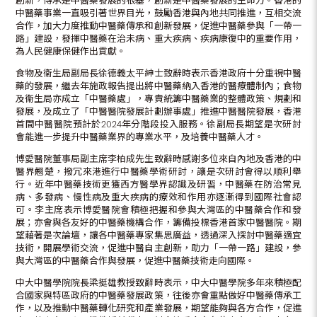
創新，傳承是中醫藥發展的根基，創新是中醫藥發展的生命力。香港的
中醫藥事業一直吸引著世界目光，鼓勵香港與內地共同推進，互相交流
合作，加大力度推動中醫藥傳承和創新發展，促進中醫藥參與「一帶一
路」建設，發揮中醫藥在治未病、重大疾病、疾病康復中的重要作用，
為人民健康保健作出貢獻。
食物及衞生局副局長徐德義太平紳士致辭時表示香港政府十分重視中醫
藥的發展，繼去年施政報告提出將中醫藥納入香港的醫療體制內；食物
及衞生局亦成立「中醫藥處」，專責統籌中醫藥業的整體政策、規劃和
發展，及成立了「中醫醫院發展計劃辦事處」推進中醫醫院發展，香港
首間中醫醫院預計於2024年分階段投入服務。徐副局長期望是次研討
會能進一步提升中醫藥業界的專業水平，及培養中醫藥人才。
博愛醫院董事局副主席李柏成先生致辭時感謝多位來自內地及香港的中
醫界翹楚，撥冗來港進行中醫藥學術研討，讓是次研討會得以順利舉
行。近年中醫藥技術更獲西方醫學界認識及研習，中醫藥在防治常見
病、多發病、慢性病及重大疾病的療效和作用亦逐漸得到國際社會認
可。李主席表示博愛醫院會積極把握和參與大灣區的中醫藥合作和發
展；亦會與各友好的中醫藥機構合作，籌備投標香港首家中醫醫院。期
望藉著是次論壇，讓各中醫藥專家集思廣益，透過深入探討中醫藥適宜
技術，開展學術交流，促進中醫自主創新，助力「一帶一路」建設，參
與大灣區的中醫藥合作與發展，促進中醫藥技術走向國際。
中大中醫學院院長梁挺雄教授致辭時表示，中大中醫學院多年來積極配
合國家與特區政府的中醫藥發展政策，往後亦會重點做好中醫藥傳承工
作，以及推動中醫藥轉化研究和產業發展，期望能夠與各方合作，促進