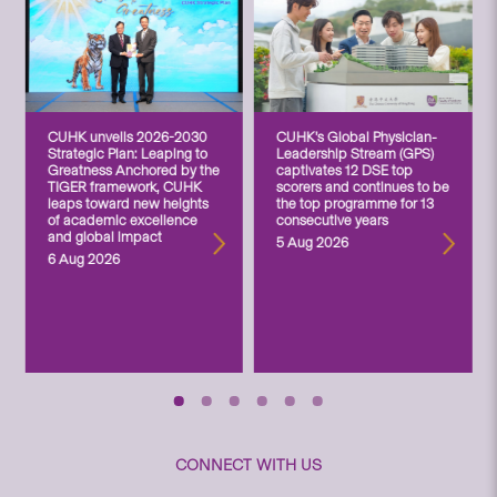
CUHK unveils 2026-2030
CUHK’s Global Physician-
Strategic Plan: Leaping to
Leadership Stream (GPS)
Greatness Anchored by the
captivates 12 DSE top
TIGER framework, CUHK
scorers and continues to be
leaps toward new heights
the top programme for 13
of academic excellence
consecutive years
and global impact
5 Aug 2026
6 Aug 2026
CONNECT WITH US