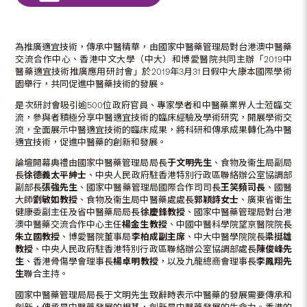
為推廣適宜技術，傳承中醫精華，由國家中醫藥管理局對台港澳中醫藥
交流合作中心、香港中文大學（中大）和博愛醫院共同主辦「2019中
醫藥適宜技術推廣應用研討會」於2019年3月31日假中大康本國際學術
園舉行，共同促進中醫藥技術的發展。
是次研討會吸引逾500位政府官員、專家學者和中醫藥業界人士蒞臨交
流，參與者積極分享中醫適宜技術的臨床經驗及學術研究，開展學術交
流，全面展示中醫適宜技術的臨床成果，將科研和傳承成果轉化為中醫
適宜技術，促進中醫藥的創新和發展。
論壇開幕典禮由國家中醫藥管理局局長
于文明先生
、食物及衞生局副局
長
徐德義太平紳士
、中央人民政府駐香港特別行政區聯絡辦公室協調部
副部長
張強先生
、國家中醫藥管理局國際合作司司長
王笑頻司長
、國醫
大師
劉敏如教授
、食物及衞生局中醫藥處處長
郭穎詩女士
、廣東省衛生
健康委副主任及省中醫藥局局長
徐慶鋒教授
、國家中醫藥管理局對台港
澳中醫藥交流合作中心主任
楊金生教授
、中國中醫科學院望京醫院院長
朱立國教授
、博愛醫院董事局
李柏成副
主席
、中大中醫學院院長
梁挺雄
教授
、中央人民政府駐香港特別行政區聯絡辦公室協調部處長
陳俊峰先
生
、香港骨傷學會理事長
楊卓明教授
，以及九龍總商會理事長
李鳳翔先
生
聯合主持。
國家中醫藥管理局局長于文明先生致辭時表示中醫藥的發展需要傳承和