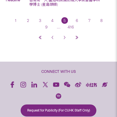
學博士 (星島頭條)
1
2
3
4
5
6
7
8
9
…
416
CONNECT WITH US
Request for Publicity (For CUHK Staff Only)