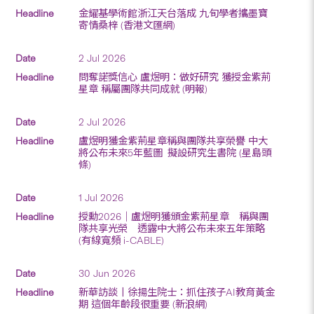
金耀基學術館浙江天台落成 九旬學者攜墨寶
寄情桑梓 (香港文匯網)
2 Jul 2026
問奪諾獎信心 盧煜明：做好研究 獲授金紫荊
星章 稱屬團隊共同成就 (明報)
2 Jul 2026
盧煜明獲金紫荊星章稱與團隊共享榮譽 中大
將公布未來5年藍圖 擬設研究生書院 (星島頭
條)
1 Jul 2026
授勳2026｜盧煜明獲頒金紫荊星章 稱與團
隊共享光榮 透露中大將公布未來五年策略
(有線寬頻 i-CABLE)
30 Jun 2026
新華訪談丨徐揚生院士：抓住孩子AI教育黃金
期 這個年齡段很重要 (新浪網)