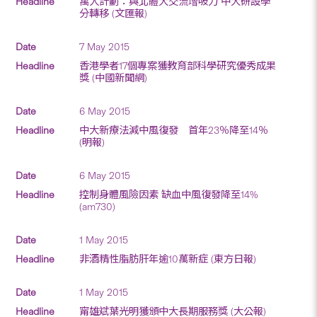
萬人計劃：與北體大交流增吸力 中大研設學
分轉移 (文匯報)
7 May 2015
香港學者17個專案獲教育部科學研究優秀成果
獎 (中國新聞網)
6 May 2015
中大新療法減中風復發 首年23％降至14％
(明報)
6 May 2015
控制身體風險因素 缺血中風復發降至14%
(am730)
1 May 2015
非酒精性脂肪肝年逾10萬新症 (東方日報)
1 May 2015
甯雄斌葉光明獲頒中大長期服務獎 (大公報)