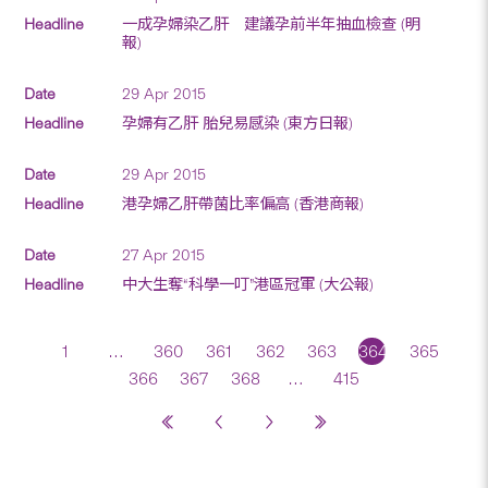
一成孕婦染乙肝 建議孕前半年抽血檢查 (明
報)
29 Apr 2015
孕婦有乙肝 胎兒易感染 (東方日報)
29 Apr 2015
港孕婦乙肝帶菌比率偏高 (香港商報)
27 Apr 2015
中大生奪“科學一叮”港區冠軍 (大公報)
1
…
360
361
362
363
364
365
366
367
368
…
415