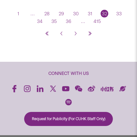
1
…
28
29
30
31
32
33
34
35
36
…
415
CONNECT WITH US
Request for Publicity (For CUHK Staff Only)