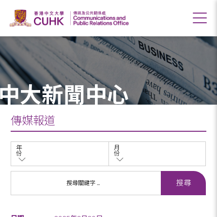
中大新聞中心
傳媒報道
年
月
份
份