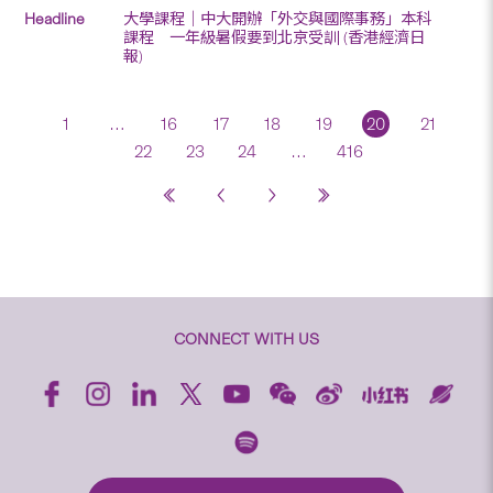
大學課程｜中大開辦「外交與國際事務」本科
課程 一年級暑假要到北京受訓 (香港經濟日
報)
1
…
16
17
18
19
20
21
22
23
24
…
416
CONNECT WITH US