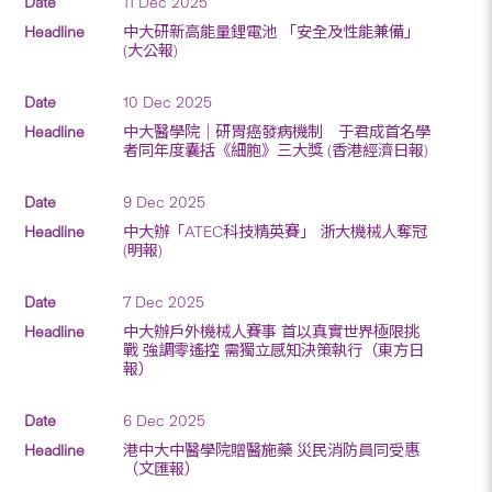
11 Dec 2025
中大研新高能量鋰電池 「安全及性能兼備」
(大公報)
10 Dec 2025
中大醫學院｜研胃癌發病機制 于君成首名學
者同年度囊括《細胞》三大獎 (香港經濟日報)
9 Dec 2025
中大辦「ATEC科技精英賽」 浙大機械人奪冠
(明報)
7 Dec 2025
中大辦戶外機械人賽事 首以真實世界極限挑
戰 強調零遙控 需獨立感知決策執行（東方日
報）
6 Dec 2025
港中大中醫學院贈醫施藥 災民消防員同受惠
（文匯報）