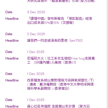
大研究首揭示 「雌激素優勢」引致 (東方日報)
3 Dec 2025
「讀懂中國」發布新報告 「灣區製造」經港
出口成本減10%至15%（文匯報）
2 Dec 2025
讓我們一同走過漫長的黑夜（am730）
1 Dec 2025
宏福苑大火｜社工系女生發起Free hug支援義
工 3分鐘內獲5人擁抱（香港01）
1 Dec 2025
改革糧食系統以應對環境污染與氣候變化 (下)
/ 講者：戴沛權教授（香港中文大學地球與環
境科學系副教授 ) (香港電台）
1 Dec 2025
身心社區待復原 支援需以年計算 （東方日