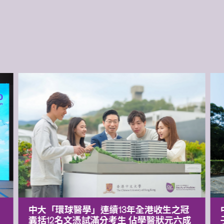
中大「環球醫學」連續13年全港收生之冠
囊括12名文憑試滿分考生 佔學醫狀元六成