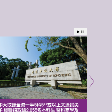
中大取錄全港一半5科5**或以上文憑試尖
中大委
子 經聯招取錄2,855名本科生 醫科商學及
理副校