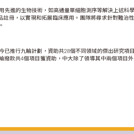
用先進的生物技術，如高通量單細胞測序等解決上述科
療產品註冊，以實現和拓展臨床應用。團隊將尋求針對難治
。
至今已推行九輪計劃，資助共28個不同領域的傑出研究
九輪撥款共4個項目獲資助，中大除了領導其中兩個項目