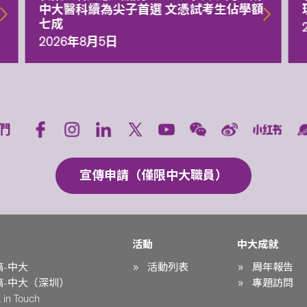
中大醫科續為尖子首選 文憑試考生佔學額
七成
2026年8月5日
們
宣傳申請（僅限中大職員）
活動
中大成就
稿-中大
活動列表
周年報告
稿-中大（深圳）
專題訪問
in Touch