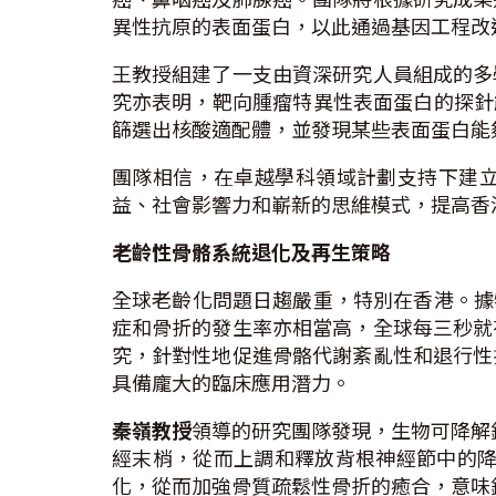
異性抗原的表面蛋白，以此通過基因工程改造
王教授組建了一支由資深研究人員組成的多
究亦表明，靶向腫瘤特異性表面蛋白的探針
篩選出核酸適配體，並發現某些表面蛋白能夠
團隊相信，在卓越學科領域計劃支持下建
益、社會影響力和嶄新的思維模式，提高香
老齡性骨骼系統退化及再生策略
全球老齡化問題日趨嚴重，特別在香港。據特
症和骨折的發生率亦相當高，全球每三秒就
究，針對性地促進骨骼代謝紊亂性和退行性
具備龐大的臨床應用潛力。
秦嶺教授
領導的研究團隊發現，生物可降解
經末梢，從而上調和釋放背根神經節中的降
化，從而加強骨質疏鬆性骨折的癒合，意味