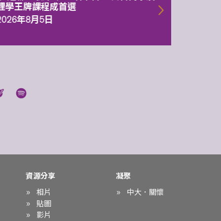
理學王牌課程成首選
2026年
2026年8月5日
資源分享
凝聚
相片
中大．關懷
貼圖
影片