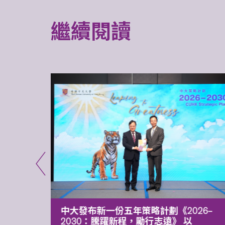
繼續閱讀
能力 有
中大發布新一份五年策略計劃《2026‒
污染
2030：騰躍新程，勵行志遠》 以