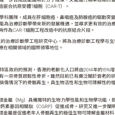
嵌合抗原受體T細胞（CAR-T）。
學科團隊，成員在肝細胞癌、鼻咽癌及肺腺癌的驅動突
能為治療診斷學帶來新的發展機遇，並尋求更有效的治療方
作為CAR-T細胞工程改造中的抗原結合片段。
立的治療診斷學工程研究中心，將為治療診斷工程學在生
港在相關領域的國際領導地位。
區政府的預測，香港的老齡化人口將由2014年的15%增加
有一宗骨質疏鬆性骨折。雖然目前已有廣泛關於衰老的
損傷情況下的骨骼再生。具生物活性和生物可降解性的
鎂金屬（Mg）具備獨特的生物力學性能和生物學功能，
鈣素基因相關肽（CGRP）促進成骨。研究又進一步闡明
鎂金屬是促進老年人骨骼再生的極佳生物可降解金屬材料