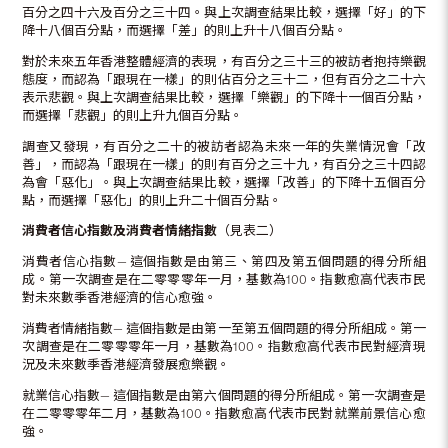
百分之四十六及百分之三十四。與上次調查結果比較，選擇「好」的下
降十八個百分點，而選擇「差」的則上升十八個百分點。
對於未來五年香港整體經濟的表現，有百分之三十三的被訪者抱持樂觀
態度，而認為「跟現在一樣」的則佔百分之三十二，但有百分之二十六
表示悲觀。與上次調查結果比較，選擇「樂觀」的下降十一個百分點，
而選擇「悲觀」的則上升九個百分點。
調查又發現，有百分之二十的被訪者認為未來一年的失業情況會「改
善」，而認為「跟現在一樣」的則有百分之三十九，有百分之三十四認
為會「惡化」。與上次調查結果比較，選擇「改善」的下降十五個百分
點，而選擇「惡化」的則上升二十個百分點。
消費者信心指數及消費者情緒指數
（見表二）
消費者信心指數— 這個指數是由第三、第四及第五個問題的得分所組
成。第一次調查是在二零零零年一月，基數為100。指數愈高代表市民
對未來數季香港經濟的信心愈強。
消費者情緒指數— 這個指數是由第一至第五個問題的得分所組成。第一
次調查是在二零零零年一月，基數為100。指數愈高代表市民對經濟現
況及未來數季香港經濟發展愈樂觀。
就業信心指數— 這個指數是由第六個問題的得分所組成。第一次調查是
在二零零零年二月，基數為100。指數愈高代表市民對就業前景信心愈
強。