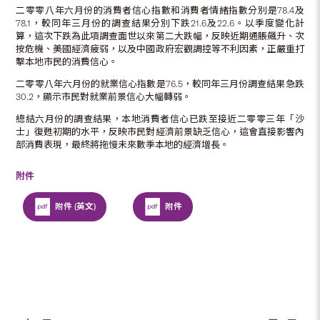
二零零八年六月份的消費者信心指數和消費者情緒指數分別是78.4及
78.1，較同年三月份的調查結果分別下跌21.6及22.6。以季度變化計
算，這次下跌為此項調查面世以來第二大跌幅，反映近期通脹飆升、次
按危機、美國經濟疲弱，以及中國政府宏觀調控等不利因素，正嚴重打
擊本地市民的消費信心。
二零零八年六月份的就業信心指數是76.5，較同年三月份調查結果急跌
30.2，顯示市民對就業前景信心大幅轉弱。
總結六月份的調查結果，本地消費者信心已跌至接近二零零三年「沙
士」復甦初期的水平，反映市民對經濟前景缺乏信心，這會直接影響內
部消費表現，最終將拖慢未來數季本地的經濟增長。
附件
附件 (英文)
附件