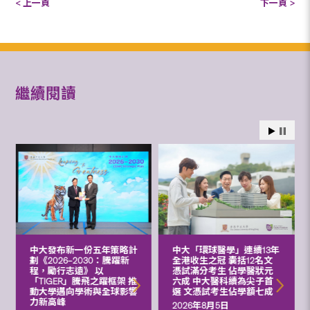
< 上一頁
下一頁 >
繼續閱讀
中大發布新一份五年策略計
中大「環球醫學」連續13年
劃《2026‒2030：騰躍新
全港收生之冠 囊括12名文
程，勵行志遠》 以
憑試滿分考生 佔學醫狀元
「TIGER」騰飛之躍框架 推
六成 中大醫科續為尖子首
動大學邁向學術與全球影響
選 文憑試考生佔學額七成
力新高峰
2026年8月5日