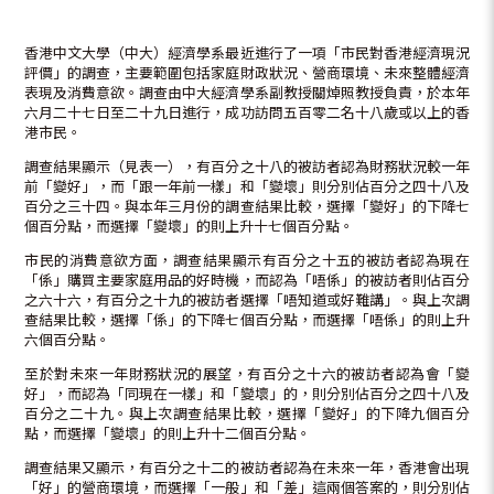
香港中文大學（中大）經濟學系最近進行了一項「市民對香港經濟現況
評價」的調查，主要範圍包括家庭財政狀況、營商環境、未來整體經濟
表現及消費意欲。調查由中大經濟學系副教授關焯照教授負責，於本年
六月二十七日至二十九日進行，成功訪問五百零二名十八歲或以上的香
港市民。
調查結果顯示（見表一），有百分之十八的被訪者認為財務狀況較一年
前「變好」，而「跟一年前一樣」和「變壞」則分別佔百分之四十八及
百分之三十四。與本年三月份的調查結果比較，選擇「變好」的下降七
個百分點，而選擇「變壞」的則上升十七個百分點。
市民的消費意欲方面，調查結果顯示有百分之十五的被訪者認為現在
「係」購買主要家庭用品的好時機，而認為「唔係」的被訪者則佔百分
之六十六，有百分之十九的被訪者選擇「唔知道或好難講」。與上次調
查結果比較，選擇「係」的下降七個百分點，而選擇「唔係」的則上升
六個百分點。
至於對未來一年財務狀況的展望，有百分之十六的被訪者認為會「變
好」，而認為「同現在一樣」和「變壞」的，則分別佔百分之四十八及
百分之二十九。與上次調查結果比較，選擇「變好」的下降九個百分
點，而選擇「變壞」的則上升十二個百分點。
調查結果又顯示，有百分之十二的被訪者認為在未來一年，香港會出現
「好」的營商環境，而選擇「一般」和「差」這兩個答案的，則分別佔