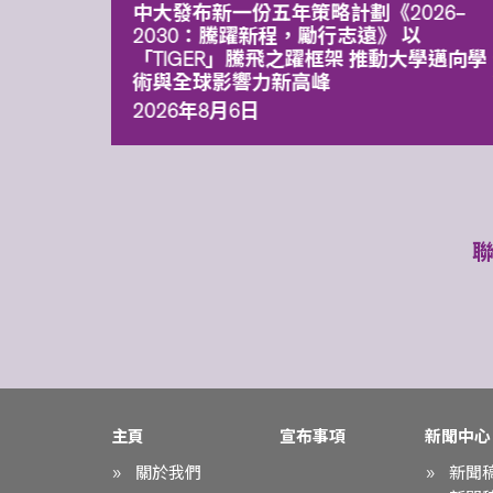
能力 有
中大發布新一份五年策略計劃《2026‒
污染
2030：騰躍新程，勵行志遠》 以
「TIGER」騰飛之躍框架 推動大學邁向學
術與全球影響力新高峰
2026年8月6日
主頁
宣布事項
新聞中心
關於我們
新聞