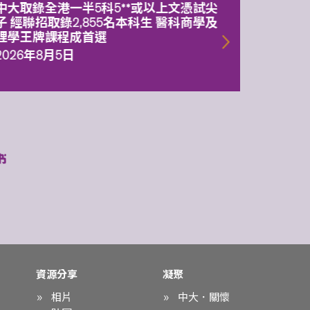
中大取錄全港一半5科5**或以上文憑試尖
中大委
子 經聯招取錄2,855名本科生 醫科商學及
理副校
理學王牌課程成首選
2026年
2026年8月5日
資源分享
凝聚
相片
中大．關懷