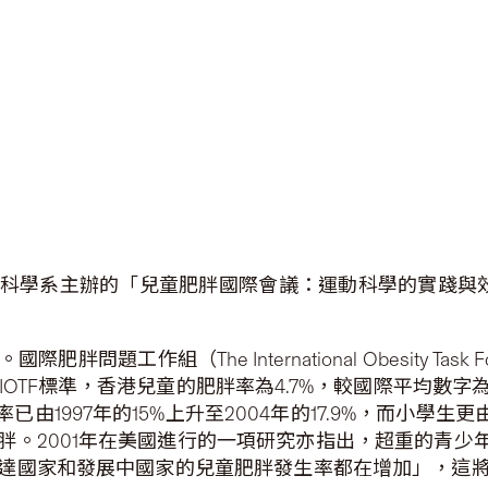
科學系主辦的「兒童肥胖國際會議：運動科學的實踐與效果
工作組（The International Obesity Task 
的IOTF標準，香港兒童的肥胖率為4.7%，較國際平均
由1997年的15%上升至2004年的17.9%，而小學生更由
。2001年在美國進行的一項研究亦指出，超重的青少
達國家和發展中國家的兒童肥胖發生率都在增加」，這