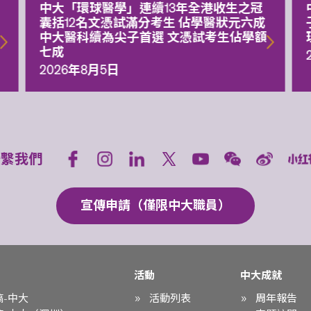
中大「環球醫學」連續13年全港收生之冠
囊括12名文憑試滿分考生 佔學醫狀元六成
中大醫科續為尖子首選 文憑試考生佔學額
七成
2026年8月5日
聯繫我們
宣傳申請（僅限中大職員）
活動
中大成就
稿-中大
活動列表
周年報告