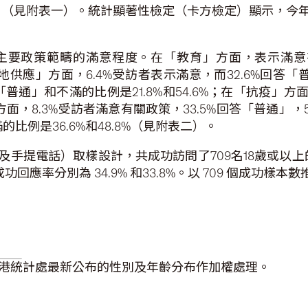
分點（見附表一）。統計顯著性檢定（卡方檢定）顯示，今
政策範疇的滿意程度。在「教育」方面，表示滿意有關政
地供應」方面，6.4%受訪者表示滿意，而32.6%回答「
普通」和不滿的比例是21.8%和54.6%；在「抗疫」方面，
方面，8.3%受訪者滿意有關政策，33.5%回答「普通」，
比例是36.6%和48.8%（見附表二）。
手提電話）取樣設計，共成功訪問了709名18歲或以上
應率分別為 34.9% 和33.8%。以 709 個成功樣
港統計處最新公布的性別及年齡分布作加權處理。