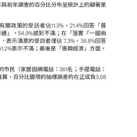
年與前年調查的百分比分布呈統計上的顯著差
策的受訪者佔11.3%，21.4%回答「普
普通」，54.9%感到不滿；在「落實『一國兩
表示滿意的受訪者僅佔 7.3%，36.8%回答
51.2%表示不滿；最後是「振興經濟」方面，
的市民（家居固網電話：361名；手提電話：
本數推算，百分比變項的抽樣誤差約在正或負3.68