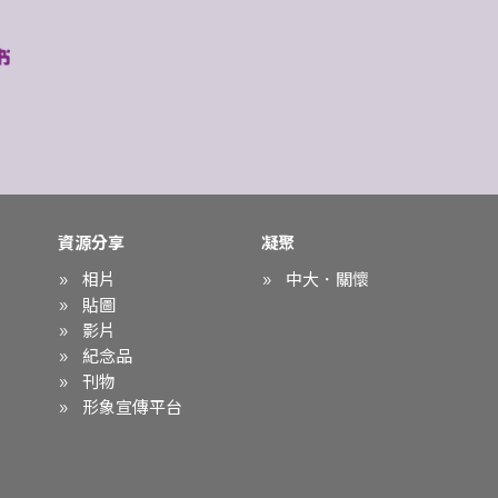
資源分享
凝聚
相片
中大．關懷
貼圖
影片
紀念品
刊物
形象宣傳平台