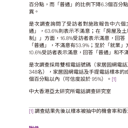
百分點，而「普通」的比例下降6.3個百
異。
是次調查詢問了受訪者對施政報告中六個主要
通」，63.6%則表示不滿意；在「房屋及土
制』」方面，16.8%受訪者表示滿意，回答「
「普通」，不滿意有53.9%；至於「就業」
10.6%受訪者表示滿意，回答「普通」和不滿的
是次調查採用雙框電話號碼（家居固網電話及
348名），家居固網電話及手提電話樣本的成功回
個百分點以內（可信度設於 95%）。
[1]
中大香港亞太研究所電話調查研究室
[1]
調查結果先後以樣本被抽中的機會率和香