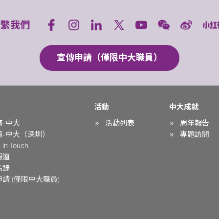
聯繫我們
宣傳申請（僅限中大職員）
活動
中大成就
稿-中大
活動列表
周年報告
稿-中大（深圳）
專題訪問
in Touch
報道
名錄
請 (僅限中大職員)