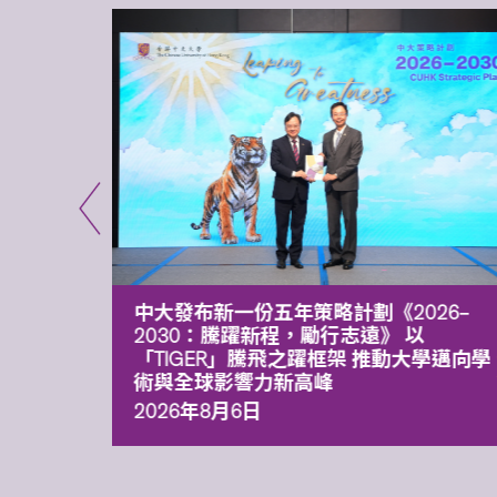
能力 有
中大發布新一份五年策略計劃《2026‒
污染
2030：騰躍新程，勵行志遠》 以
「TIGER」騰飛之躍框架 推動大學邁向學
術與全球影響力新高峰
2026年8月6日