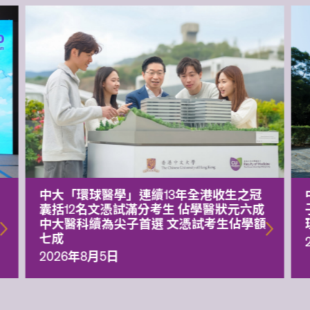
中大「環球醫學」連續13年全港收生之冠
囊括12名文憑試滿分考生 佔學醫狀元六成
中大醫科續為尖子首選 文憑試考生佔學額
七成
2026年8月5日