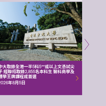
中大取錄全港一半5科5**或以上文憑試尖
中大委
子 經聯招取錄2,855名本科生 醫科商學及
理副校
理學王牌課程成首選
2026年
2026年8月5日