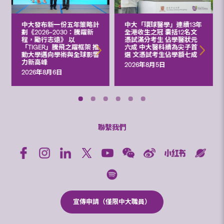
中大發布新一份五年策略計
中大「環球醫學」連續13年
劃《2026‒2030：騰躍新
全港收生之冠 囊括12名文
程，勵行志遠》 以
憑試滿分考生 佔學醫狀元
「TIGER」騰飛之躍框架 推
六成 中大醫科續為尖子首
動大學邁向學術與全球影響
選 文憑試考生佔學額七成
力新高峰
2026年8月5日
2026年8月6日
聯繫我們
宣傳申請（僅限中大職員）