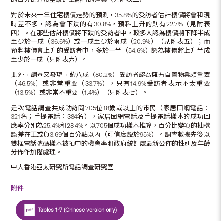
對於未來一年住宅樓價走勢的預測，35.8%的受訪者估計樓價將會和現
時差不多，認為會下跌的有30.8%，預料上升的則有22.7%（見附表
四）。在那些估計樓價將下跌的受訪者中，較多人認為樓價將下降半成
至少於一成（36.6%）或一成至少於兩成（20.9%）（見附表五）；而
預料樓價會上升的受訪者中，多於一半（54.6%）認為樓價將上升半成
至少於一成（見附表六）。
此外，調查又發現，約八成（80.2%）受訪者認為擁有自置物業頗重要
（46.5%）或非常重要（33.7%），只有14.9%受訪者表示不太重要
（13.5%）或非常不重要（1.4%）（見附表七）。
是次電話調查共成功訪問705位18歲或以上的市民（家居固網電話：
321名；手提電話：384名），家居固網電話及手提電話樣本的成功回
應率分別為25.4%和28.4%。以705個成功樣本推算，百分比變項的抽樣
誤差在正或負3.69個百分點以內（可信度設於95%）。調查數據先後以
雙框電話號碼樣本被抽中的機會率和政府統計處最新公佈的性別及年齡
分佈作加權處理。
中大香港亞太研究所電話調查研究室
附件
Tables 1-7 (Chinese version only)