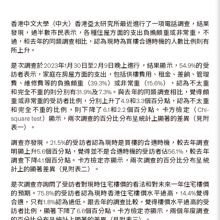
香港中文大學（中大）香港亞太研究所最近進行了一項電話調查，結果
發現，過半數市民表示，各種住屋方面的支出負擔頗重或非常重。不
過，和去年的同類調查相比，認為現時為買樓合適時機的人數比例則有
所上升。
是次調查於2023年1月30日至2月9日晚上進行，結果顯示，54.9%的受
訪者表示，家庭在房屋方面的支出，包括供樓費用、租金、差餉、管理
費、維修費等的負擔頗重（39.3%）或非常重（15.6%），認為不太重
和完全不重的則分別有31.9%及7.3%。與去年的同類調查相比，覺得頗
重或非常重的受訪者比例，分別上升了4.9和3.3個百分點，認為不太重
和完全不重的比例，則下降了6.1和2.2個百分點。卡方檢定（Chi-
square test）顯示，兩次調查的百分比分布呈統計上顯著的差異（見附
表一）。
調查亦發現，21.5%的受訪者認為現時是買樓的合適時機，較去年調查
明顯上升5.6個百分點，覺得並不是合適時機的受訪者佔56.1%，較去年
調查下降4.1個百分點。卡方檢定亦顯示，兩次調查的百分比分布呈統
計上的顯著差異（見附表二）。
是次調查亦詢問了受訪者對現時住宅樓價的看法和對未來一年住宅樓價
的預期。75.8%的受訪者認為現時香港住宅樓價水平過高，14.4%覺得
合適，只有1.8%認為過低。跟去年的調查比較，覺得樓價水平過高的受
訪者比例，顯著下降了6.6個百分點。卡方檢定亦顯示，兩個年度調查
的百分比分布呈統計上顯著的差異（見附表三）。