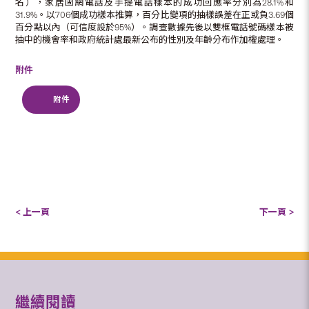
名），家居固網電話及手提電話樣本的成功回應率分別為28.1%和
31.9%。以706個成功樣本推算，百分比變項的抽樣誤差在正或負3.69個
百分點以內（可信度設於95%）。調查數據先後以雙框電話號碼樣本被
抽中的機會率和政府統計處最新公布的性別及年齡分布作加權處理。
附件
附件
< 上一頁
下一頁 >
繼續閱讀