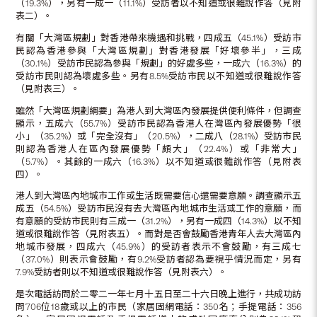
（19.3%），另有一成一（11.1%）受訪者以不知道或很難說作答（見附
表二）。
有關「大灣區規劃」對香港帶來機遇和挑戰，四成五（45.1%）受訪市
民認為香港參與「大灣區規劃」對香港發展「好壞參半」，三成
（30.1%）受訪市民認為參與「規劃」的好處多些，一成六（16.3%）的
受訪市民則認為壞處多些。另有8.5%受訪市民以不知道或很難說作答
（見附表三）。
雖然「大灣區規劃綱要」為港人到大灣區內發展提供便利條件，但調查
顯示，五成六（55.7%）受訪市民認為香港人在灣區內發展優勢「很
小」（35.2%）或「完全沒有」（20.5%），二成八（28.1%）受訪市民
則認為香港人在區內發展優勢「頗大」（22.4%）或「非常大」
（5.7%）。其餘的一成六（16.3%）以不知道或很難說作答（見附表
四）。
港人到大灣區內地城市工作或生活既需要信心還需要意願。調查顯示五
成五（54.5%）受訪市民沒有去大灣區內地城市生活或工作的意願，而
有意願的受訪市民則有三成一（31.2%），另有一成四（14.3%）以不知
道或很難說作答（見附表五）。而對是否會鼓勵香港青年人去大灣區內
地城市發展，四成六（45.9%）的受訪者表示不會鼓勵，有三成七
（37.0%）則表示會鼓勵，有9.2%受訪者認為要視乎情況而定，另有
7.9%受訪者則以不知道或很難說作答（見附表六）。
是次電話訪問於二零二一年七月十五日至二十六日晚上進行，共成功訪
問706位18歲或以上的市民（家居固網電話：350名；手提電話：356