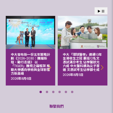
中大發布新一份五年策略計
中大「環球醫學」連續13年
劃《2026‒2030：騰躍新
全港收生之冠 囊括12名文
程，勵行志遠》 以
憑試滿分考生 佔學醫狀元
「TIGER」騰飛之躍框架 推
六成 中大醫科續為尖子首
動大學邁向學術與全球影響
選 文憑試考生佔學額七成
力新高峰
2026年8月5日
2026年8月6日
聯繫我們