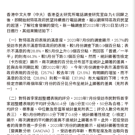
香港中文大學（中大）香港亞太研究所電話調查研究室自九七回歸之
後，即開始就特區政府民望持續進行電話調查，藉以觀察特區政府民望
的起落，了解社會發展的變化。新一輪調查於2023年7月20日至8月21
日進行，其結果簡述如下：
（一）對特區政府表現的滿意度。2023年7月份的調查顯示，25.7%的
受訪市民表示滿意特區政府的表現，較5月份調查下跌0.9個百分點；表
示不滿意的有28.8%，較5月份上升0.9個百分點，而回答「普通／一半
半」的則有44.3%，較5月份下跌0.1個百分點。然而，統計顯著性檢定
（卡方檢定）顯示，兩次調查的百分比分布並不呈統計上顯著的差異。
若與去年同期比較（即2022年7月），今年7月份調查中表示滿意特區
政府表現的百分比（25.7%）較去年7月（21.5%）有明顯的增加，而不
滿意的百分比（28.8%）則較一年前（37.9%）有大幅度的下降；卡方
檢定亦顯示兩個年度7月份的百分比分布呈統計上顯著的差異（見附表
一）。
（二）對特首李家超整體表現的評分。2023年7月份受訪市民對特首李
家超整體表現的平均評分為50.4分（由0分至100分，50分為合格；平
均評分、標準差、中位數及眾值等統計量見附表二；評分人數分布見附
表三），較5月份時的51.0分下降了0.6分，統計顯著性檢定（
t
檢定）
顯示，兩次調查的平均數的差異不達統計上顯著水平。此外，若從受訪
者的背景作進一步分析，2023年7月份的調查顯示，經統計顯著性檢定
［變異數分析（ANOVA）］，受訪者的年齡、教育程度及政治取向皆