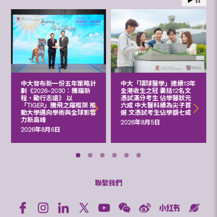
中大發布新一份五年策略計
中大「環球醫學」連續13年
劃《2026‒2030：騰躍新
全港收生之冠 囊括12名文
程，勵行志遠》 以
憑試滿分考生 佔學醫狀元
「TIGER」騰飛之躍框架 推
六成 中大醫科續為尖子首
動大學邁向學術與全球影響
選 文憑試考生佔學額七成
力新高峰
2026年8月5日
2026年8月6日
聯繫我們