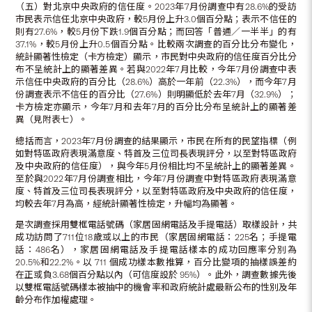
（五）對北京中央政府的信任度。2023年7月份調查中有28.6%的受訪
市民表示信任北京中央政府，較5月份上升3.0個百分點；表示不信任的
則有27.6%，較5月份下跌1.9個百分點；而回答「普通／一半半」的有
37.1%，較5月份上升0.5個百分點。比較兩次調查的百分比分布變化，
統計顯著性檢定（卡方檢定）顯示，市民對中央政府的信任度百分比分
布不呈統計上的顯著差異。若與2022年7月比較，今年7月份調查中表
示信任中央政府的百分比（28.6%）高於一年前（22.3%），而今年7月
份調查表示不信任的百分比（27.6%）則明顯低於去年7月（32.9%）；
卡方檢定亦顯示，今年7月和去年7月的百分比分布呈統計上的顯著差
異（見附表七）。
總括而言，2023年7月份調查的結果顯示，市民在所有的民望指標（例
如對特區政府表現滿意度、特首及三位司長表現評分，以至對特區政府
及中央政府的信任度），與今年5月份相比均不呈統計上的顯著差異。
至於與2022年7月份調查相比，今年7月份調查中對特區政府表現滿意
度、特首及三位司長表現評分，以至對特區政府及中央政府的信任度，
均較去年7月為高，經統計顯著性檢定，升幅均為顯著。
是次調查採用雙框電話號碼（家居固網電話及手提電話）取樣設計，共
成功訪問了711位18歲或以上的市民（家居固網電話：225名；手提電
話：486名），家居固網電話及手提電話樣本的成功回應率分別為
20.5%和22.2%。以 711 個成功樣本數推算，百分比變項的抽樣誤差約
在正或負3.68個百分點以內（可信度設於 95%）。此外，調查數據先後
以雙框電話號碼樣本被抽中的機會率和政府統計處最新公布的性別及年
齡分布作加權處理。