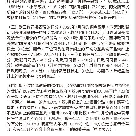
與其評分的高低呈統計上的顯著關係。具體差異如下： 60歲或以上
（58.1分）、小學或以下（61.2分）或傾向建制（72.0分）的受訪市民
所給予的評分較高，而18歲至29歲（40.7分）、大專或以上（44.5分）
或傾向非建制（31.3分）的受訪市民給予的評分較低（見附表四）。
（三）對三位司長表現的評分。2023年7月份的調查顯示，市民對政務
司司長陳國基的平均評分為45.9分，較5月份上升1.3分；財政司司長陳
茂波今年7月份的平均評分為52.0分，較5月份下跌0.3分；而律政司司
長林定國今年7月份的評分為44.5分，較5月份下跌1.2分。統計顯著性
檢定（
t
檢定）顯示，三位司長在兩次調查的平均分差異均不呈統計上
的顯著水平。若與2022年7月比較，三位司長在今年7月份調查的平均
分（政務司司長：45.9分；財政司司長：52.0分；律政司司長：44.5
分）顯著高於去年7月（政務司司長：37.2分；財政司司長：44.4分；
律政司司長：39.0分），統計顯著性檢定（
t
檢定）亦顯示，升幅呈統
計上的顯著水平（見附表五）。
（四）對香港特區政府的信任度。2023年7月份的調查發現，有28.2%
的受訪市民表示信任香港特區政府，較5月份調查的30.3%下降了2.1個
百分點；表示不信任的有23.8%，較5月份增加0.4個百分點；而回答
「普通／一半半」的有46.0%，較5月份上升2.0個百分點。統計顯著性
檢定（卡方檢定）則顯示，兩次調查對香港特區政府信任度百分比分布
不呈統計上的顯著差異。若與2022年7月比較，今年7月份調查中表示
信任特區政府的百分比（28.2%）較去年7月（24.6%）為高，而不信任
的百分比（23.8%）明顯較去年7月（28.1%）低；卡方檢定亦顯示今年
7月和去年7月的百分比分布呈統計上的顯著差異（見附表六）。