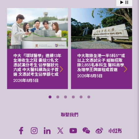
中大「環球醫學」連續13年
中大取錄全港一半5科5**或
全港收生之冠 囊括12名文
以上文憑試尖子 經聯招取
憑試滿分考生 佔學醫狀元
錄2,855名本科生 醫科商學
六成 中大醫科續為尖子首
及理學王牌課程成首選
選 文憑試考生佔學額七成
2026年8月5日
2026年8月5日
聯繫我們