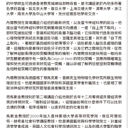
的中學師生可透過香港教育城網站即時收看。是次講座更於內地多所著
名學府直播，如北京大學、復旦大學、上海交通大學、清華大學、浙江
大學、南京大學及中山大學等，充份促進各地學術交流。
內爾教授在首場講座介紹他的最新研究，以及當今神經科學的前沿。他
提出當今的神經科學研究朝著兩個方向邁進：一是「自上而下取向」，
即研究諸如記憶、意識和認知的高層次腦功能。它採用現代造影技術和
心理物理學測試去測量這些功能，並確定其發生位置。另外是「自下而
上取向」，著眼於基因組和信號傳導分子，這些都是人腦信息處理的基
礎。這種取向是要探討這些分子的性質，以及它們之間相互作用，從而
了解神經脈衝傳送和突觸傳遞等的機制。內爾教授就是採用這一取向來
研究聽覺通道中有一個名為Calyx of Held 的特別突觸，並應用精確電生
理和熒光測定技術來研究這一突觸，藉以詳細了解鈣信號控制突觸傳遞
及短時程突觸可塑性的複雜機制。
內爾教授現為德國格丁根馬克斯‧普朗克生物物理化學研究所膜生物物
理部主任。他是美國國家科學院和英國皇家學會外籍院士，也是格丁根
歐洲神經科學研究所管理委員會聯席主席。
而馬斯金教授則於第二場講座介紹他剛於去年十二月奪得諾貝爾經濟學
獎的得獎研究—「機制設計理論」。這理論說明在什麼條件下可以找到
合適的架構、程序或機制，以達到特定的社會目標。
馬斯金教授於2000年加入普林斯頓大學高等研究學院，現任阿爾伯
特‧赫希曼社會科學講座教授。他是美國藝術與科學學院院士、計量經
濟學學會成員、英國人文社會科學院通訊院士，以及劍橋大學聖約翰學