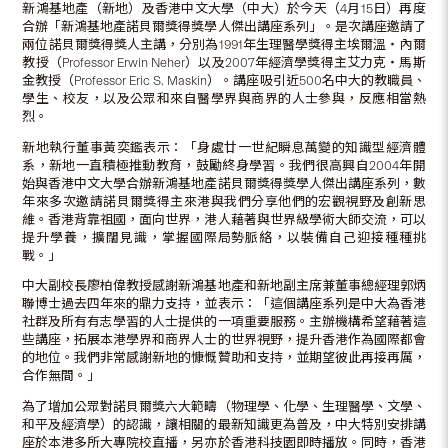
新鴻基地產（新地）及香港中文大學（中大）於今天（4月15日）再度
合辦「新鴻基地產諾貝爾獎得獎學人傑出講座系列」。是次講座邀請了
兩位諾貝爾獎得獎人主講，分別為1991年生理醫學獎得主埃爾溫‧內爾
教授（Professor Erwin Neher）以及2007年經濟學獎得主艾力克‧馬斯
金教授（Professor Eric S. Maskin）。講座吸引近500名中大的教職員、
學生、校友，以及公眾和來自醫學界與商界的人士參與，反應相當熱
烈。
新地執行董事黃奕鑑表示：「身處廿一世紀瞬息萬變的知識型經濟體
系，新地一直積極推動教育，鼓勵終身學習。我們很高興自2004年開
始與香港中文大學合辦新鴻基地產諾貝爾獎得獎學人傑出講座系列，數
年來多次邀請諾貝爾獎得主來港與我們分享他們的宏觀視野及創新思
維。香港背靠祖國，面向世界，港人藉著與世界級學術大師交流，可以
提升學養，擴闊見識，掌握國際局勢脈絡，以裝備自己迎接種種挑
戰。」
中大副校長廖柏偉教授感謝新鴻基地產和新地副主席兼董事總經理郭炳
聯博士過去四年來的鼎力支持，並表示：「這個講座系列是中大為香港
社群及所有有志學習的人士提供的一項重要服務。主辦機構希望藉著這
些講座，拓展本港學界和商界人士的世界視野，提升香港作為國際都會
的地位。我們非常感謝新地的慷慨贊助和支持，並期望彼此再接再厲，
合作無間。」
為了增加公眾對諾貝爾獎六大範疇（物理學、化學、生理醫學、文學、
和平及經濟學）的認識，讓相關的最新知識更為普及，中大特別安排講
座於本港多所大專院校直播，另亦於香港科技園即時播放。同時，香港