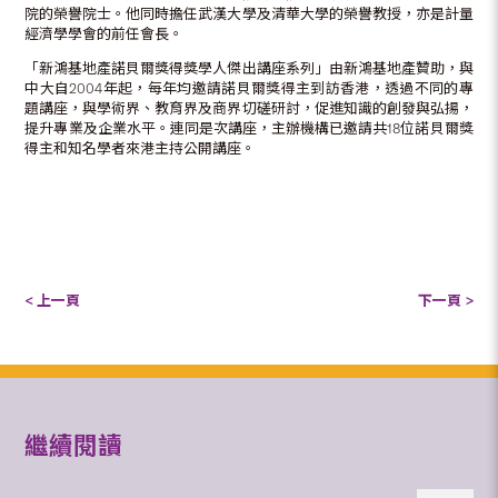
院的榮譽院士。他同時擔任武漢大學及清華大學的榮譽教授，亦是計量
經濟學學會的前任會長。
「新鴻基地產諾貝爾獎得獎學人傑出講座系列」由新鴻基地產贊助，與
中大自2004年起，每年均邀請諾貝爾獎得主到訪香港，透過不同的專
題講座，與學術界、教育界及商界切磋研討，促進知識的創發與弘揚，
提升專業及企業水平。連同是次講座，主辦機構已邀請共18位諾貝爾獎
得主和知名學者來港主持公開講座。
< 上一頁
下一頁 >
繼續閱讀