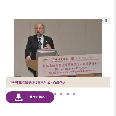
1991年生理醫學獎得主埃爾溫‧內爾教授