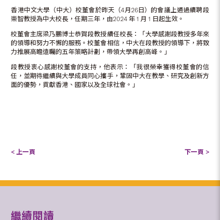
香港中文大學（中大）校董會於昨天（4月26日）的會議上通過續聘段
崇智教授為中大校長，任期三年，由2024 年 1 月 1 日起生效。
校董會主席梁乃鵬博士恭賀段教授續任校長：「大學感謝段教授多年來
的領導和努力不懈的服務。校董會相信，中大在段教授的領導下，將致
力推展高瞻遠矚的五年策略計劃，帶領大學再創高峰。」
段教授衷心感謝校董會的支持，他表示：「我很榮幸獲得校董會的信
任，並期待繼續與大學成員同心攜手，鞏固中大在教學、研究及創新方
面的優勢，貢獻香港、國家以及全球社會。」
< 上一頁
下一頁 >
繼續閱讀