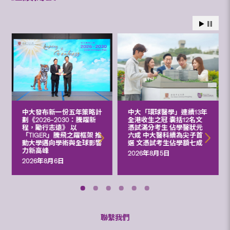
中大發布新一份五年策略計
中大「環球醫學」連續13年
劃《2026‒2030：騰躍新
全港收生之冠 囊括12名文
程，勵行志遠》 以
憑試滿分考生 佔學醫狀元
「TIGER」騰飛之躍框架 推
六成 中大醫科續為尖子首
動大學邁向學術與全球影響
選 文憑試考生佔學額七成
力新高峰
2026年8月5日
2026年8月6日
聯繫我們