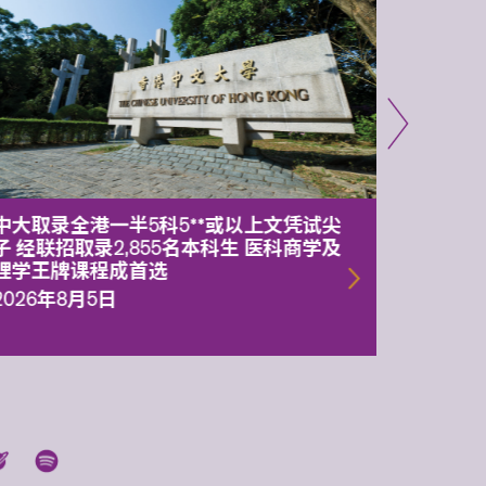
中大取录全港一半5科5**或以上文凭试尖
中大委
子 经联招取录2,855名本科生 医科商学及
理副校
理学王牌课程成首选
2026年
2026年8月5日