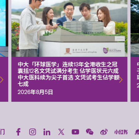
中大「环球医学」连续13年全港收生之冠
囊括12名文凭试满分考生 佔学医状元六成
中大医科续为尖子首选 文凭试考生佔学额
七成
2026年8月5日
们