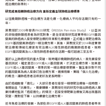
癌治療的新準則。
研究成果扭轉肺癌治療方向
重新定義
全球肺癌治療
標
準
以往晚期肺癌唯一的治療方法是化療，化療病人平均存活期只有約一
年。
莫教授於2009年發表IPASS研究（IRESSA Pan-Asia Study），以亞洲
的非吸煙肺腺癌患者為研究對象，是全球首項研究證實帶有EGFR基因
變異的肺癌病人接受標靶治療的效果較化療優勝，正式確立標靶治療為
EGFR基因變異肺癌的一線治療方案。其後，莫教授又於2014年證實標
靶治療較傳統化療更有效治療ALK陽性肺癌的晚期肺癌患者。現時
EGFR基因變異及ALK陽性肺癌患者的存活期一般可超過三至五年。
基於以上肺癌研究的重大突破，現時確診晚期肺癌的病人，首先要接受
基因測試，確定是否EGFR或ALK基因變異，才決定治療方案。如果是
EGFR或ALK基因變異，標準的第一線治療是標靶藥。醫生會針對不同
的基因變異為病人度身訂造治療方案，選擇用藥，實踐「個人化治療」
的概念，讓肺癌患者活得更好及更長時間。
由於癌細胞會「進化」，大部分患者在接受一線標靶治療後一段時間，
會開始呈「抗藥性」，需要轉藥。莫教授在他的研究中提出肺癌病人需
要持續地監測「癌症進化」的情況，若接受標靶藥治療後又再出現基因
突變，應對症下藥，以持續優化治療方案。
近年免疫治療的發展，為那些非EGFR或ALK基因變異的肺癌患者帶來