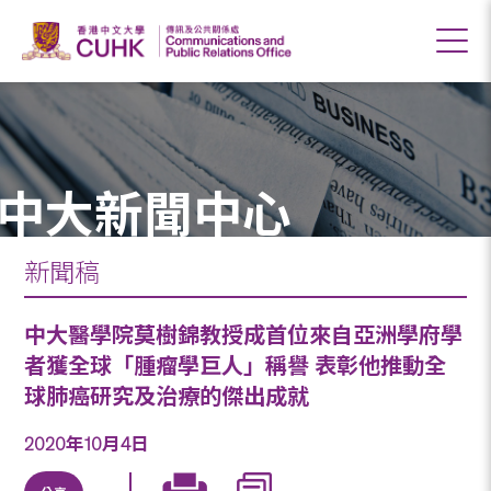
中大新聞中心
新聞稿
中大醫學院莫樹錦教授成首位來自亞洲學府學
者獲全球「腫瘤學巨人」稱譽 表彰他推動全
球肺癌研究及治療的傑出成就
2020年10月4日