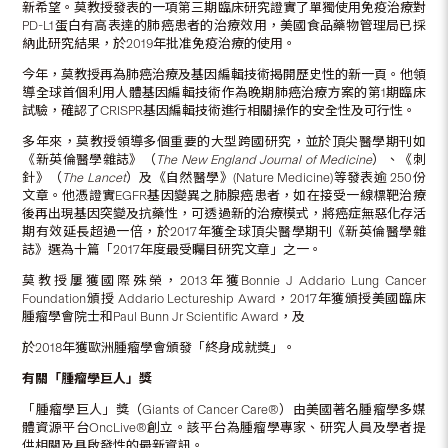
新希望。莫教授發表的一項第三期臨床研究證實了單獨使用免疫治療對
PD-L1蛋白有高表達的肺癌患者的治療效用，美國食品藥物管理局已採
納此研究結果，於2019年批准免疫治療的使用。
今年，莫教授再為肺癌治療及基因編輯技術揭開歷史性的新一頁。他領
導全球首個利用人體基因編輯技術作為晚期肺癌治療方案的第1期臨床
試驗，確認了CRISPR基因編輯技術進行相關操作的安全性及可行性。
多年來，莫教授領導多個重要的大型跨國研究，並於頂尖醫學期刊如
《新英倫醫學雜誌》（
The New England Journal of Medicine
）、《刺
針》（
The Lancet
）及《自然醫學》(Nature Medicine)等發表逾 250份
文章。他憑證實EGFR基因變異之肺腺癌患者，如在接受一線標靶治療
後再出現基因突變及抗藥性，可透過新的治療模式，將癌症無惡化存活
期有效延長超過一倍，於2017年獲全球頂尖醫學期刊《新英倫醫學雜
誌》選為十篇「2017年度最受矚目研究文章」之一。
莫教授屢獲國際殊榮，2013年獲Bonnie J Addario Lung Cancer
Foundation頒授 Addario Lectureship Award，2017年獲頒授美國臨床
腫瘤學會院士和Paul Bunn Jr Scientific Award，及
於2018年獲歐洲腫瘤學會頒發「終身成就獎」。
有關
「腫瘤學巨人」獎
「腫瘤學巨人」獎（Giants of Cancer Care®）由美國著名腫瘤學多媒
體資源平台OncLive®創立。該平台為腫瘤學專家、研究人員及學者提
供相關及具啟發性的最新資訊。