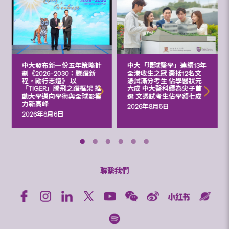
中大發布新一份五年策略計
中大「環球醫學」連續13年
劃《2026‒2030：騰躍新
全港收生之冠 囊括12名文
程，勵行志遠》 以
憑試滿分考生 佔學醫狀元
「TIGER」騰飛之躍框架 推
六成 中大醫科續為尖子首
動大學邁向學術與全球影響
選 文憑試考生佔學額七成
力新高峰
2026年8月5日
2026年8月6日
聯繫我們