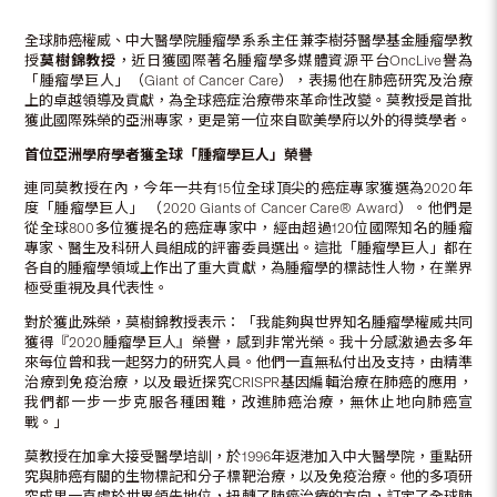
全球肺癌權威、中大醫學院腫瘤學系系主任兼李樹芬醫學基金腫瘤學教
授
莫樹錦教授
，近日獲國際著名腫瘤學多媒體資源平台OncLive譽為
「腫瘤學巨人」（Giant of Cancer Care），表揚他在肺癌研究及治療
上的卓越領導及貢獻，為全球癌症治療帶來革命性改變。莫教授是首批
獲此國際殊榮的亞洲專家，更是第一位來自歐美學府以外的得獎學者。
首位亞洲學府學者獲全球
「腫瘤學
巨人
」
榮
譽
連同莫教授在內，今年一共有15位全球頂尖的癌症專家獲選為2020年
度「腫瘤學巨人」 （2020 Giants of Cancer Care® Award）。他們是
從全球800多位獲提名的癌症專家中，經由超過120位國際知名的腫瘤
專家、醫生及科研人員組成的評審委員選出。這批「腫瘤學巨人」都在
各自的腫瘤學領域上作出了重大貢獻，為腫瘤學的標誌性人物，在業界
極受重視及具代表性。
對於獲此殊榮，莫樹錦教授表示：「我能夠與世界知名腫瘤學權威共同
獲得『2020腫瘤學巨人』榮譽，感到非常光榮。我十分感激過去多年
來每位曾和我一起努力的研究人員。他們一直無私付出及支持，由精準
治療到免疫治療，以及最近探究CRISPR基因編輯治療在肺癌的應用，
我們都一步一步克服各種困難，改進肺癌治療，無休止地向肺癌宣
戰。」
莫教授在加拿大接受醫學培訓，於1996年返港加入中大醫學院，重點研
究與肺癌有關的生物標記和分子標靶治療，以及免疫治療。他的多項研
究成果一直處於世界領先地位，扭轉了肺癌治療的方向，訂定了全球肺