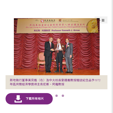
新地執行董事黃奕鑑（右）及中大校長劉遵義教授贈送紀念品予1972
年諾貝爾經濟學獎得主肯尼斯‧阿羅教授