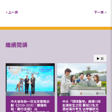
< 上一頁
下一頁 >
繼續閱讀
中大發布新一份五年策略計
中大「環球醫學」連續13年
劃《2026‒2030：騰躍新
全港收生之冠 囊括12名文
程，勵行志遠》 以
憑試滿分考生 佔學醫狀元