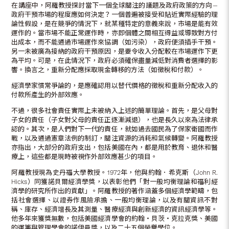
在講座中，阿羅教授探討當下一個全球關注的議題及政府政策的方向—
政府干預市場的程度應如何決定？一個普遍被接受和貼近實際經驗的理
論性假設，是在競爭的情況下，就某種特定的意義來說，市場是能有效
運作的。當市場不能正常運作時，亦即個體之間相互得益或導致對方付
出成本，而不能通過市場運作來協調（如污染），政府便須插手干預。
另一未被廣為接納的政府干預原因，是要令收入分配較在市場運作下更
為平均。可是，在此情況下，政府必須確保盡量減低對消費者選擇的影
響。換言之，重新分配應採取現金轉移的方法（如徵稅和付款）。
經濟學家慣常爭論的，是應確認用以替代價格的徵稅和重新分配收入的
付款所產生的外部效應。
不過，很多社會責任實際上未被納入上述的簡單理論。首先，是父母對
子女的責任（子女對父母的責任正逐漸減退），也是長久以來為法律承
認的。其次，是人們對下一代的責任，就如過去國民為了保家衛國而作
戰，以及通過憲章法例的制訂，關注資源的消耗和氣候轉變。阿羅教授
亦指出，大部分的政府支出，包括美國在內，都是用於教育、退休和醫
療上，這些都是現時被視作外部效應甚少的項目。
阿羅教授現為史丹福大學教授。1972年，他與約翰．希克斯（John R.
Hicks）同獲諾貝爾經濟學獎，以表彰他們「對一般均衡理論和福利經
濟學的研究所作出的貢獻」。阿羅教授的著作涵蓋多個經濟學範疇，包
括社會選擇、以證券作風險承擔、一般均衡理論，以及有關資訊不對
稱、庫存、經濟增長及其測量、醫療經濟與創新經濟的資訊經濟學等。
他多年來獲獎無數，包括美國經濟學會的約翰‧貝茨‧克拉克獎、美國
的運籌與管理學會的諾伊曼獎，以及二十五個榮譽學位。