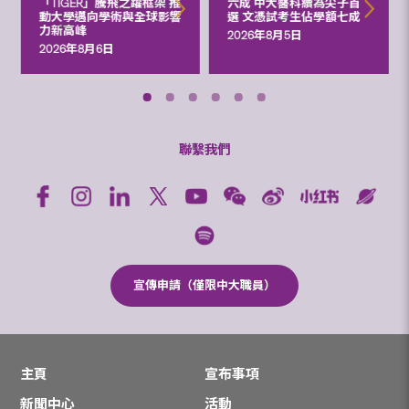
「TIGER」騰飛之躍框架 推
六成 中大醫科續為尖子首
動大學邁向學術與全球影響
選 文憑試考生佔學額七成
力新高峰
2026年8月5日
2026年8月6日
聯繫我們
宣傳申請（僅限中大職員）
主頁
宣布事項
新聞中心
活動