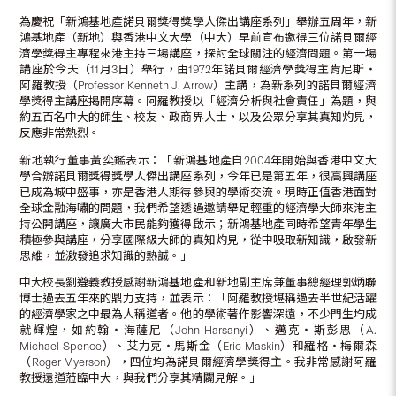
為慶祝「新鴻基地產諾貝爾獎得獎學人傑出講座系列」舉辦五周年，新
鴻基地產（新地）與香港中文大學（中大）早前宣布邀得三位諾貝爾經
濟學獎得主專程來港主持三場講座，探討全球關注的經濟問題。第一場
講座於今天（11月3日）舉行，由1972年諾貝爾經濟學獎得主肯尼斯‧
阿羅教授（Professor Kenneth J. Arrow）主講，為新系列的諾貝爾經濟
學獎得主講座揭開序幕。阿羅教授以「經濟分析與社會責任」為題，與
約五百名中大的師生、校友、政商界人士，以及公眾分享其真知灼見，
反應非常熱烈。
新地執行董事黃奕鑑表示：「新鴻基地產自2004年開始與香港中文大
學合辦諾貝爾獎得獎學人傑出講座系列，今年已是第五年，很高興講座
已成為城中盛事，亦是香港人期待參與的學術交流。現時正值香港面對
全球金融海嘯的問題，我們希望透過邀請舉足輕重的經濟學大師來港主
持公開講座，讓廣大市民能夠獲得啟示；新鴻基地產同時希望青年學生
積極參與講座，分享國際級大師的真知灼見，從中吸取新知識，啟發新
思維，並激發追求知識的熱誠。」
中大校長劉遵義教授感謝新鴻基地產和新地副主席兼董事總經理郭炳聯
博士過去五年來的鼎力支持，並表示：「阿羅教授堪稱過去半世紀活躍
的經濟學家之中最為人稱道者。他的學術著作影響深遠，不少門生均成
就輝煌，如約翰‧海薩尼（John Harsanyi）、邁克‧斯彭思（A.
Michael Spence）、艾力克‧馬斯金（Eric Maskin）和羅格‧梅爾森
（Roger Myerson），四位均為諾貝爾經濟學獎得主。我非常感謝阿羅
教授遠道蒞臨中大，與我們分享其精闢見解。」