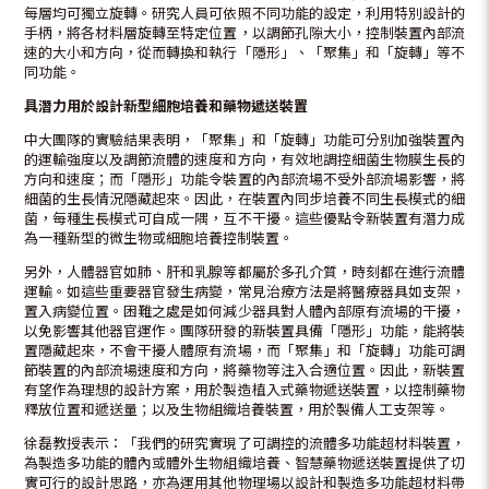
每層均可獨立旋轉。研究人員可依照不同功能的設定，利用特別設計的
手柄，將各材料層旋轉至特定位置，以調節孔隙大小，控制裝置內部流
速的大小和方向，從而轉換和執行「隱形」、「聚集」和「旋轉」等不
同功能。
具潛力用於設計新型細胞培養和藥物遞送裝置
中大團隊的實驗結果表明，「聚集」和「旋轉」功能可分別加強裝置內
的運輸強度以及調節流體的速度和方向，有效地調控細菌生物膜生長的
方向和速度；而「隱形」功能令裝置的內部流場不受外部流場影響，將
細菌的生長情況隱藏起來。因此，在裝置內同步培養不同生長模式的細
菌，每種生長模式可自成一隅，互不干擾。這些優點令新裝置有潛力成
為一種新型的微生物或細胞培養控制裝置。
另外，人體器官如肺、肝和乳腺等都屬於多孔介質，時刻都在進行流體
運輸。如這些重要器官發生病變，常見治療方法是將醫療器具如支架，
置入病變位置。困難之處是如何減少器具對人體內部原有流場的干擾，
以免影響其他器官運作。團隊研發的新裝置具備「隱形」功能，能將裝
置隱藏起來，不會干擾人體原有流場，而「聚集」和「旋轉」功能可調
節裝置的內部流場速度和方向，將藥物等注入合適位置。因此，新裝置
有望作為理想的設計方案，用於製造植入式藥物遞送裝置，以控制藥物
釋放位置和遞送量；以及生物組織培養裝置，用於製備人工支架等。
徐磊教授表示：「我們的研究實現了可調控的流體多功能超材料裝置，
為製造多功能的體內或體外生物組織培養、智慧藥物遞送裝置提供了切
實可行的設計思路，亦為運用其他物理場以設計和製造多功能超材料帶