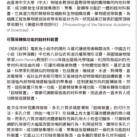
由香港中文大學（中大）物理系教授徐磊教授帶領的團隊聯同內地科學
家，成功開發全球首個集隱形、聚集、旋轉等功能於一體的超材料裝
置。它具潛力用於開發新型細胞和生物組織培養、藥物遞送等裝置，為
組織工程及藥物遞送技術帶來新設計方向。研究結果已發表於國際頂級
學術期刊《美國科學院院刊》（Proceedings of the National Academy
of Sciences）。
可簡易轉換功能的超材料裝置
《哈利波特》電影及小說中的隱形斗篷可讓使用者瞬間消失，中國古代
小說《封神演義》中也有八卦仙衣和混元幡等隱形法寶。英國理論物理
學家John Pendry教授於2006年提出變換光學理論，利用特殊設計的光
學材料來扭曲光線，可讓光線繞過物體，令物體恍如隱形。基於此理
論，科學家利用類似的物理場，包括聲波、機械波、水波、熱傳導、直
流電場等，設計出許多既可隱形又能操控內部物理場的超結構裝置，例
如增強內部物理場運輸強度的聚集器、控制運輸方向的旋轉器等。然
而，這些裝置只有單一功能，若要開發集多種功能、可簡易轉換功能的
「超級裝置」，需要可調節度極高的材料參數，因此過去一直未有人成
功開發這類裝置。
是次合作研究團隊發現，多孔介質流場是實現「超級裝置」的可行方
法。多孔介質（例如一堆沙子）在結構上有大量可讓流體通過的微小縫
隙，而多孔介質流場的流體運輸特性與孔隙大小有密切關係，只需稍微
調節孔隙便可大幅度改變流場的運輸行為。利用這特性，團隊在多孔介
質流場中，成功開發集隱形斗篷、聚集器及旋轉器於一身的多功能超材
料裝置。它能以3D打印技術簡易製造，由多層的環狀多孔材料組成，