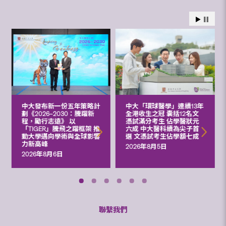
中大發布新一份五年策略計
中大「環球醫學」連續13年
劃《2026‒2030：騰躍新
全港收生之冠 囊括12名文
程，勵行志遠》 以
憑試滿分考生 佔學醫狀元
「TIGER」騰飛之躍框架 推
六成 中大醫科續為尖子首
動大學邁向學術與全球影響
選 文憑試考生佔學額七成
力新高峰
2026年8月5日
2026年8月6日
聯繫我們