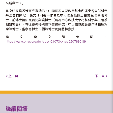
來新啟示。」
是次研究獲香港研究資助局、中國國家自然科學基金和廣東省自然科學
基金支持開展。論文共同第一作者為中大物理系博士畢業生陳夢瑤博
士、前博士後研究員沈翔瀛博士（現為南方科技大學材料科學與工程系
副研究員），在徐磊教授指導下完成研究。中大團隊成員還包括物理系
陳陣博士、盧孝勇博士、劉嫄博士及吳藝林教授。
論文全文請參閱﹕
https://www.pnas.org/doi/abs/10.1073/pnas.2207630119
< 上一頁
下一頁 >
繼續閱讀