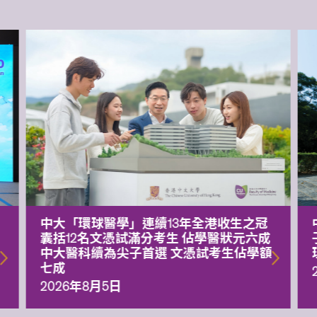
中大「環球醫學」連續13年全港收生之冠
囊括12名文憑試滿分考生 佔學醫狀元六成
中大醫科續為尖子首選 文憑試考生佔學額
七成
2026年8月5日