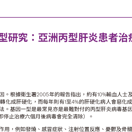
型研究：亞洲丙型肝炎患者治
。根據衛生署2005年的報告指出，約有10%輸血人士
會轉化成肝硬化，而每年則有1至4%的肝硬化病人會惡
法。基因一型是最常見亦是最難對付的丙型肝炎病毒基
（即停止治療六個月後病毒會完全清除）。
作用，例如發燒、感冒症狀、注射位置反應、憂鬱及骨髓抑