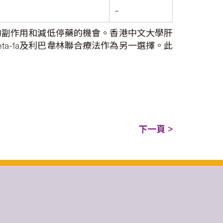
–
小的副作用和減低停藥的機會。香港中文大學肝
a-1a及利巴韋林聯合療法作為另一選擇。此
下一頁 >