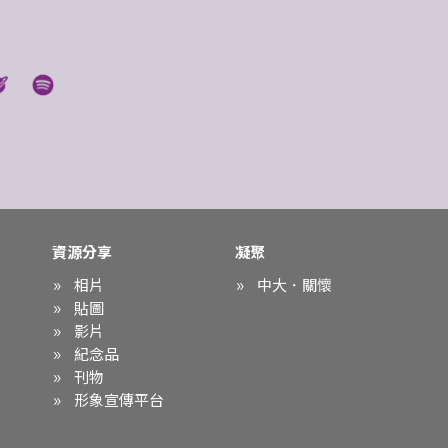
資源分享
凝聚
相片
中大．關懷
貼圖
影片
紀念品
刊物
形象宣傳平台