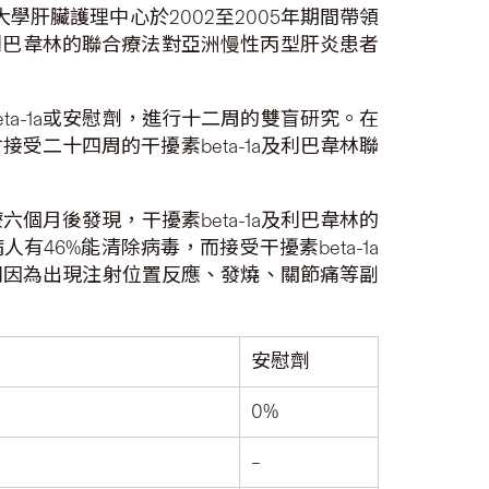
肝臟護理中心於2002至2005年期間帶領
與利巴韋林的聯合療法對亞洲慢性丙型肝炎患者
a-1a或安慰劑，進行十二周的雙盲研究。在
接受二十四周的干擾素beta-1a及利巴韋林聯
個月後發現，干擾素beta-1a及利巴韋林的
46%能清除病毒，而接受干擾素beta-1a
人分別因為出現注射位置反應、發燒、關節痛等副
安慰劑
0%
–