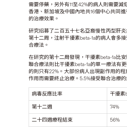
需要停藥，另外有11至42%的病人則需要
香港、新加坡及中國內地共16個中心共同進
的治療效果。
研究招募了二百五十七名亞裔慢性丙型肝炎病
第十二周，注射干擾素beta-1a的病人會多
合療法。
在研究的第十二周發現，干擾素beta-1a
聯合療法則比干擾素beta-1a的單一療法
的則只有22%。大部份病人出現副作用的程度
作用而需要終止治療。5.5%接受聯合治療
病毒反應比率
干擾素be
第十二週
74%
二十四週療程結束
56%