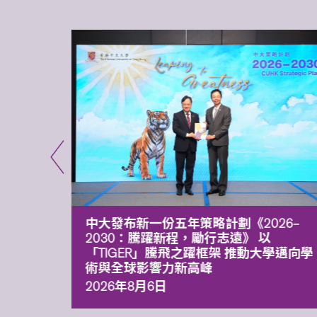
能力 有
中大發布新一份五年策略計劃《2026‒
污染
2030：騰躍新程，勵行志遠》 以
「TIGER」騰飛之躍框架 推動大學邁向學
術與全球影響力新高峰
2026年8月6日