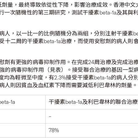
減低劑量，最終導致依從性下降，影響治療成效。香港中文大學
行一次隨機性的第三期研究，測試干擾素beta-1a及其
人，以一比一的比例隨機分為兩組，分別注射干擾素bet
接受十二周的干擾素beta-1a治療，而使用安慰劑的病人則會
比安慰劑有更強的病毒抑制作用。在完成24周治療及完成治療六
有更強的病毒抑制作用（見表）。接受聯合治療的基因一型病人有
均為輕微至中度，有2.3%接受干擾素beta-1a的病
的病人則因貧血及血紅素下降而需要減低利巴韋林的劑量。
ta-1a
干擾素beta-1a及利巴韋林的聯合治療
–
78%