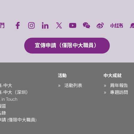
們
宣傳申請（僅限中大職員）
活動
中大成就
稿-中大
活動列表
周年報告
稿-中大（深圳）
專題訪問
in Touch
報道
名錄
請 (僅限中大職員)