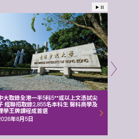
中大取錄全港一半5科5**或以上文憑試尖
中大委
子 經聯招取錄2,855名本科生 醫科商學及
理副校
理學王牌課程成首選
2026年
2026年8月5日