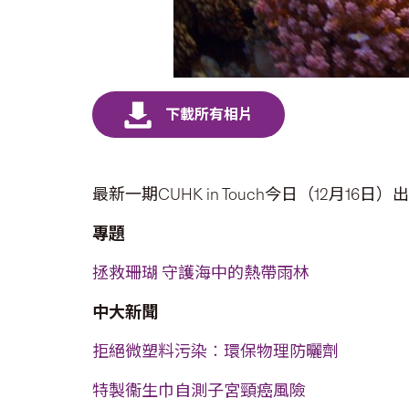
最新一期CUHK in Touch今日（12月16
專題
拯救珊瑚 守護海中的熱帶雨林
中大新聞
拒絕微塑料污染︰環保物理防曬劑
特製衞生巾自測子宮頸癌風險