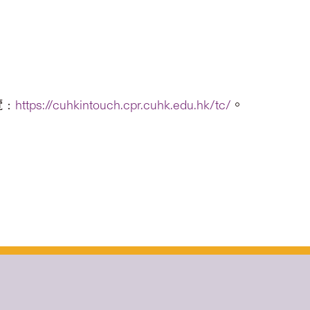
覽﹕
https://cuhkintouch.cpr.cuhk.edu.hk/tc/
。