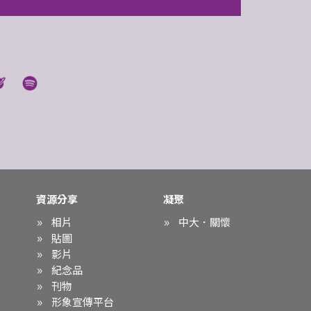
資源分享
凝聚
相片
中大．關懷
貼圖
影片
紀念品
刊物
形象宣傳平台