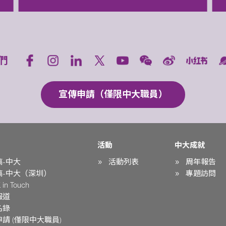
們
宣傳申請（僅限中大職員）
活動
中大成就
稿-中大
活動列表
周年報告
稿-中大（深圳）
專題訪問
in Touch
報道
名錄
請 (僅限中大職員)