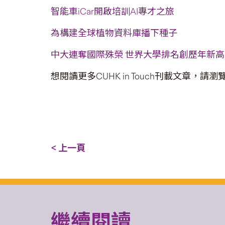
智能車iCar開啟培訓AI專才之旅
為構建全球植物資料庫播下種子
中大連奪國際殊榮 世界大學排名創歷年新高
想閱讀更多CUHK in Touch刊載文章，請瀏
< 上一頁
繼續閱讀