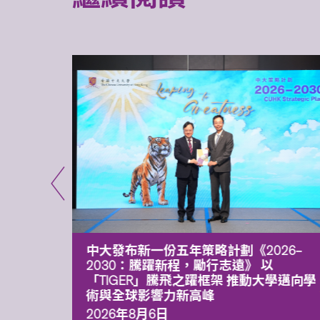
能力 有
中大發布新一份五年策略計劃《2026‒
污染
2030：騰躍新程，勵行志遠》 以
「TIGER」騰飛之躍框架 推動大學邁向學
術與全球影響力新高峰
2026年8月6日