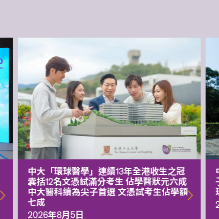
中大「環球醫學」連續13年全港收生之冠
囊括12名文憑試滿分考生 佔學醫狀元六成
中大醫科續為尖子首選 文憑試考生佔學額
七成
2026年8月5日