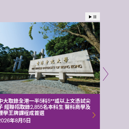
中大取錄全港一半5科5**或以上文憑試尖
中大委
子 經聯招取錄2,855名本科生 醫科商學及
理副校
理學王牌課程成首選
2026年
2026年8月5日