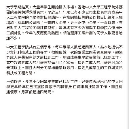
大學學期結束，大量畢業生開始投入市場。香港中文大學工程學院外務
副院長黃錦輝教授表示，早於去年年尾已有不少公司主動表示有意為中
大工程學院的同學舉辦招募講座。在校園搞招聘的公司數目比往年大幅
增加。招募的公司除了一貫的大企業，更不乏中小企業。一直以來，業
界對中大工程的同學評價良好，每年均有不少公司與工程學院合作推出
工讀計劃。今年的反應更為熱烈，相信選擇工讀計劃的同學人數更會增
加不少。
中大工程學院共有五個學系，每年畢業人數超過四百人，為本地提供不
少資訊科技或工程的專才。根據最近一次的畢業生問卷調查顯示，超過
九成人在暑假完結之前找到工作，約四成學生早於畢業前已找到工作。
當中超過五成人的月薪高於每月12,000元，接近二成人的月薪達14,000
元或以上。而且大部分同學均能學以致用，接近八成學生的工作與資訊
科技或工程有關。
一如以往，今年不少同學畢業前已找到工作。好幾位表現出色的中大同
學更早於年初已接獲投資銀行的聘書,出任資訊科技開發工作，而且待
遇優厚，月薪都超過四萬元。