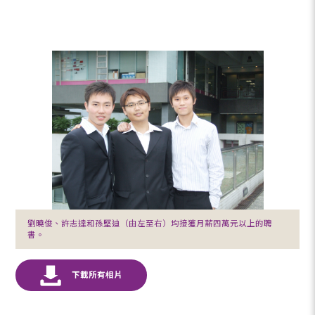
劉曉俊、許志達和孫堅迪（由左至右）均接獲月薪四萬元以上的聘
書。