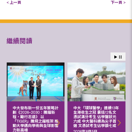
< 上一頁
下一頁 >
繼續閱讀
中大發布新一份五年策略計
中大「環球醫學」連續13年
劃《2026‒2030：騰躍新
全港收生之冠 囊括12名文
程，勵行志遠》 以
憑試滿分考生 佔學醫狀元
「TIGER」騰飛之躍框架 推
六成 中大醫科續為尖子首
動大學邁向學術與全球影響
選 文憑試考生佔學額七成
力新高峰
2026年8月5日