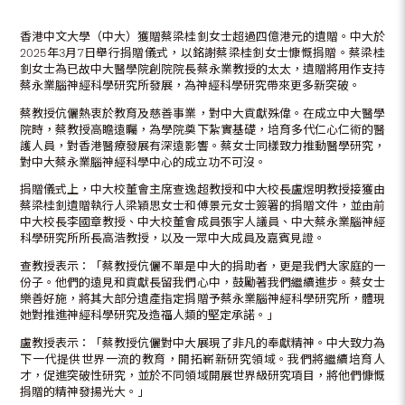
香港中文大學（中大）獲贈蔡梁桂釗女士超過四億港元的遺贈。中大於
2025年3月7日舉行捐贈儀式，以銘謝蔡梁桂釗女士慷慨捐贈。蔡梁桂
釗女士為已故中大醫學院創院院長蔡永業教授的太太，遺贈將用作支持
蔡永業腦神經科學研究所發展，為神經科學研究帶來更多新突破。
蔡教授伉儷熱衷於教育及慈善事業，對中大貢獻殊偉。在成立中大醫學
院時，蔡教授高瞻遠矚，為學院奠下紮實基礎，培育多代仁心仁術的醫
護人員，對香港醫療發展有深遠影響。蔡女士同樣致力推動醫學研究，
對中大蔡永業腦神經科學中心的成立功不可沒。
捐贈儀式上，中大校董會主席查逸超教授和中大校長盧煜明教授接獲由
蔡梁桂釗遺贈執行人梁穎思女士和傅景元女士簽署的捐贈文件，並由前
中大校長李國章教授、中大校董會成員張宇人議員、中大蔡永業腦神經
科學研究所所長高浩教授，以及一眾中大成員及嘉賓見證。
查教授表示：「蔡教授伉儷不單是中大的捐助者，更是我們大家庭的一
份子。他們的遠見和貢獻長留我們心中，鼓勵著我們繼續進步。蔡女士
樂善好施，將其大部分遺產指定捐贈予蔡永業腦神經科學研究所，體現
她對推進神經科學研究及造福人類的堅定承諾。」
盧教授表示：「蔡教授伉儷對中大展現了非凡的奉獻精神。中大致力為
下一代提供世界一流的教育，開拓嶄新研究領域。我們將繼續培育人
才，促進突破性研究，並於不同領域開展世界級研究項目，將他們慷慨
捐贈的精神發揚光大。」