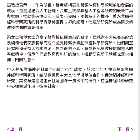
高教授表示：「作為所長，我希望構建能引領神經科學領域前沿發展的
環境，並透過結合人工智能、合成生物學和基因工程等領域的最新工具
與智慧，推動突破性研究。我衷心期盼，隨著時間的推移，蔡永業腦神
經科學研究所的科學貢獻將獲得世界的認可，使這所研究所成為蔡永業
教授伉儷的重要傳承。」
梁女士和傅女士分享了蔡教授伉儷生前的點滴，並感謝中大成員為紀念
及緬懷他們家族長輩而成立並支持蔡永業腦神經科學研究所。她們期望
研究所和受益人飲水思源，思之得來不易，時刻銘記蔡教授伉儷無私的
奉獻精神，傳承他們對教育與科研的熱忱，推動研究所千秋萬世薪火相
傳，回饋社會。
中大蔡永業腦神經科學中心於2017年成立，於2022年升格為蔡永業腦
神經科學研究所。該所透過與中大其他學術單位合作，促進腦神經科學
研究；其使命是透過重要且達國際一流水平的研究，在腦神經科學研究
中發揮主導作用，造福社會。
< 上一頁
下一頁 >