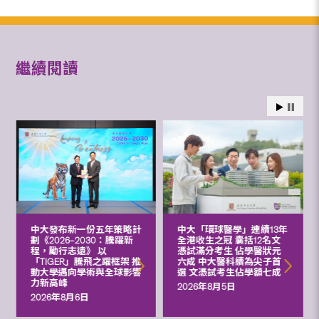
繼續閱讀
中大發布新一份五年策略計
中大「環球醫學」連續13年
劃《2026‒2030：騰躍新
全港收生之冠 囊括12名文
程，勵行志遠》 以
憑試滿分考生 佔學醫狀元
「TIGER」騰飛之躍框架 推
六成 中大醫科續為尖子首
動大學邁向學術與全球影響
選 文憑試考生佔學額七成
力新高峰
2026年8月5日
2026年8月6日