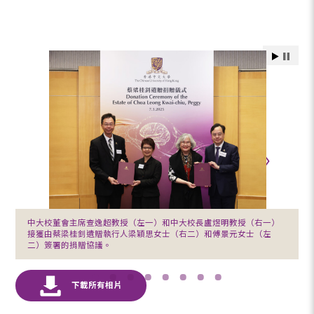
中大校董會主席查逸超教授（左一）和中大校長盧煜明教授（右一）
接獲由蔡梁桂釗遺贈執行人梁穎思女士（右二）和傅景元女士（左
二）簽署的捐贈協議。