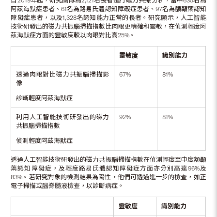
自2019年起，研究團隊為2,121名長者進行磁力共振分析，當中635名為
阿茲海默症患者、61名為路易氏體認知障礙症患者、97名為額顳葉認知
障礙症患者，以及1,328名認知能力正常的長者。研究顯示，人工智能
技術研發出的磁力共振腦掃描指數比肉眼更精確和靈敏，在偵測輕度阿
茲海默症方面的靈敏度較以肉眼對比高25%。
靈敏度
識別能力
透過肉眼對比磁力共振腦掃描影
67%
81%
像
診斷輕度阿茲海默症
利用人工智能技術研發出的磁力
92%
81%
共振腦掃描指數
偵測輕度阿茲海默症
透過人工智能技術研發出的磁力共振腦掃描指數在偵測輕度至中度額顳
葉認知障礙症，及輕度路易氏體認知障礙症方面亦分別高達96%及
83%。若研究對象的檢測結果為陽性，他們可透過進一步的檢查，如正
電子掃描或腦脊髓液檢查，以診斷病症。
靈敏度
識別能力