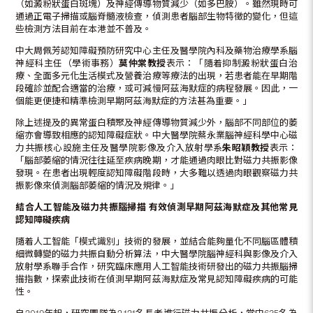
（如澱粉狀蛋白斑塊）及神經傳導物質減少（如多巴胺）。雖然現時可
通過正電子掃描或腦脊髓液檢查，偵測患者腦部生物特徵的變化，但這
些檢測方法目前在本港並不普及。
中大周佩芳認知障礙預防研究中心主任及醫學院內科及藥物治療學系腦
神經科主任（學術事務）
莫仲棠教授
表示：「隨着抑制澱粉狀蛋白治
療、全面多元化生活模式及營養治療等療法的出現，若患者能在早期階
段確診並配合適當的治療，或可減慢阿茲海默症的病程發展。因此，一
個能更便捷和精準檢測早期阿茲海默症的方法甚為重要。」
除上述提及的異常蛋白積聚及神經傳導物質減少外，腦部不同部位的萎
縮亦會導致相應的認知障礙症狀。中大醫學院蔡永業腦神經科學中心磁
力共振核心設施主任及醫學院影像及介入放射學系
朱昭穎教授
表示：
「腦部萎縮的情況往往延至疾病晚期，才能通過肉眼比對磁力共振影像
發現。在患者出現輕度認知障礙階段時，大多難以透過肉眼觀察磁力共
振影像來偵測腦部萎縮的情況及規律。」
結合人工智能及磁力共振腦掃描
有效偵測早期阿茲海默症及其他常見
認知障礙疾病
隨着人工智能「模式識別」技術的發展，並結合能夠量化不同腦區體積
細微轉變的磁力共振自動分析算法，中大醫學院腦神經科與影像及介入
放射學系聯手合作，研究臨床應用人工智能技術研發出的磁力共振腦掃
描指數，探索此技術在偵測早期阿茲海默症及常見認知障礙疾病的可能
性。