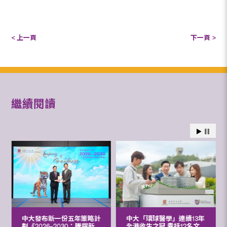
< 上一頁
下一頁 >
繼續閱讀
中大發布新一份五年策略計
中大「環球醫學」連續13年
劃《2026‒2030：騰躍新
全港收生之冠 囊括12名文