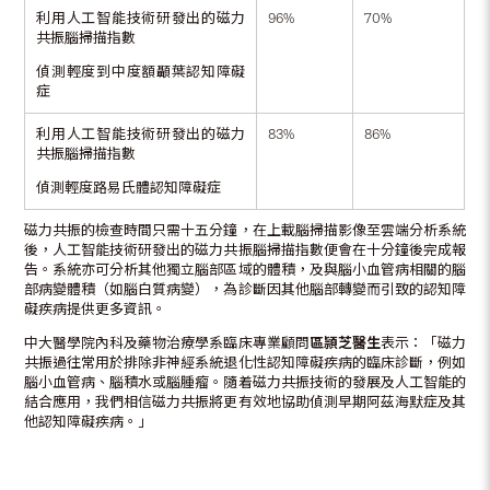
利用人工智能技術研發出的磁力
96%
70%
共振腦掃描指數
偵測輕度到中度額顳葉認知障礙
症
利用人工智能技術研發出的磁力
83%
86%
共振腦掃描指數
偵測輕度路易氏體認知障礙症
磁力共振的檢查時間只需十五分鐘，在上載腦掃描影像至雲端分析系統
後，人工智能技術研發出的磁力共振腦掃描指數便會在十分鐘後完成報
告。系統亦可分析其他獨立腦部區域的體積，及與腦小血管病相關的腦
部病變體積（如腦白質病變），為診斷因其他腦部轉變而引致的認知障
礙疾病提供更多資訊。
中大醫學院內科及藥物治療學系臨床專業顧問
區頴芝醫生
表示：「磁力
共振過往常用於排除非神經系統退化性認知障礙疾病的臨床診斷，例如
腦小血管病、腦積水或腦腫瘤。隨着磁力共振技術的發展及人工智能的
結合應用，我們相信磁力共振將更有效地協助偵測早期阿茲海默症及其
他認知障礙疾病。」