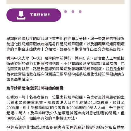
早期阿茲海默症的症狀與正常老化往往難以分辨，與一些常見的神經系
統退化性認知障礙疾病如路易氏體認知障礙症，以及額顳葉認知障礙症
等的早期臨床症狀亦十分相似，故要在早期階段作出區分亦較為困難。
香港中文大學（中大）醫學院早前進行一連串研究，證實由人工智能技
術研發出的磁力共振腦掃描指數，不但有助偵測早期認知障礙疾病，包
括阿茲海默症、路易氏體認知障礙症及額顳葉認知障礙症，並且是全球
首次證實這指數在臨床偵測這三類早期神經系統退化性認知障礙疾病方
面具高準確度。
及早診斷是治療認知障礙症的關鍵
在香港，每十名長者便有一位罹患認知障礙症，為患者及其照顧者的生
活質素帶來嚴重影響。隨着香港人口老化的情況日益嚴重，預計至
2039年，患上認知障礙症的長者將由2009年約10萬人大幅上升三倍至
超過33萬人。及早診斷及介入治療是減輕疾病對患者影響的關鍵，但
現時仍缺乏一個簡單有效的早期檢測方法。
神經系統退化性認知障礙疾病患者常見的腦部轉變包括異常蛋白積聚