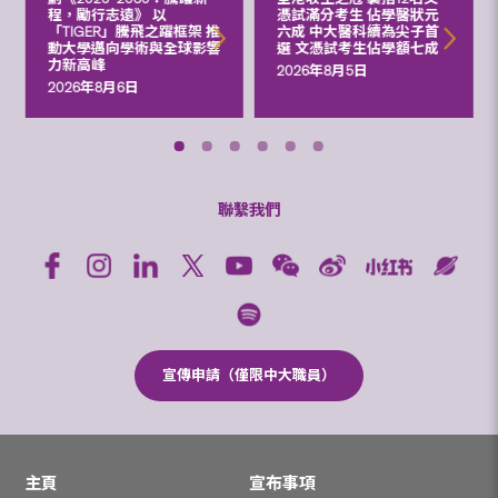
程，勵行志遠》 以
憑試滿分考生 佔學醫狀元
「TIGER」騰飛之躍框架 推
六成 中大醫科續為尖子首
動大學邁向學術與全球影響
選 文憑試考生佔學額七成
力新高峰
2026年8月5日
2026年8月6日
聯繫我們
宣傳申請（僅限中大職員）
主頁
宣布事項