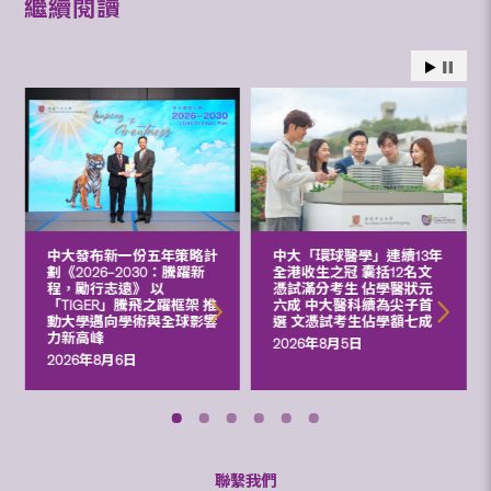
繼續閱讀
中大發布新一份五年策略計
中大「環球醫學」連續13年
劃《2026‒2030：騰躍新
全港收生之冠 囊括12名文
程，勵行志遠》 以
憑試滿分考生 佔學醫狀元
「TIGER」騰飛之躍框架 推
六成 中大醫科續為尖子首
動大學邁向學術與全球影響
選 文憑試考生佔學額七成
力新高峰
2026年8月5日
2026年8月6日
聯繫我們