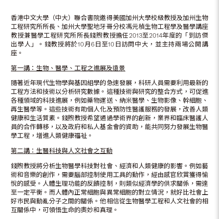
香港中文大學（中大）聯合書院邀得美國加州大學校級教授及加州生物
工程研究所所長、加州大學聖地牙哥分校馮元楨生物工程學及醫學講座
教授兼醫學工程研究所所長錢煦教授擔任2013至2014年度的「到訪傑
出學人」。錢教授將於10月6日至10日訪問中大，並主持兩場公開講
座。
第一講：生物、醫學、工程之進展及遠景
隨著近年現代生物學與基因組學的急速發展，科研人員需要利用最新的
工程方法和技術以分析研究數據。這種技術與研究的整合方式，可促進
各種領域的科技進展，例如藥物運送、納米醫學、生物影像、幹細胞、
再生醫學等。這些技術有助個人化及預防性醫護服務的發展，改善人類
健康和生活質素。錢煦教授希望通過學術界的創新，業界和臨床醫護人
員的合作轉移，以及政府和私人基金會的資助，能共同努力發展生物醫
學工程，增進人類健康福祉。
第二講：生醫科技與人文社會之互動
錢煦教授將分析生物醫學科技對社會、經濟和人類健康的影響。例如藝
術和音樂的創作，需要腦部控制使用工具的動作，經由感官欣賞獲得愉
悅的感受。人體生理功能的反饋控制，則類似經濟學的供求關係，需達
至一定平衡。而人體內正常細胞與異常細胞的對立情況，就好比社會上
好巿民與動亂分子之間的關係。他相信從生物醫學工程和人文社會的相
互關係中，可領悟生命的奧妙和真理。