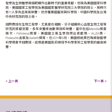
程學及生物醫學兩個範疇作出劃時代的重要貢獻。他現為美國國家科學
院、美國國家工程學院及美國國家醫學研究院三大學院的院士，現時只
有11人享有此崇高榮譽。他亦獲美國藝術與科學院、中國科學院及台灣
中央研究院的院士銜。
錢煦教授在生物工程學、尤其是在細胞、分子組織和心血管生物工程等
研究的貢獻至鉅，多年來獲得無數獎項和榮譽，當中包括Melville獎章
兩次、Fahraeus獎章、美國國立衞生學院傑出貢獻獎、ALZA獎、
Poiseuille金章及Galletti獎等。在2011年9月，美國總統奧巴瑪頒發國學
科學獎章予錢教授，該獎是美國政府頒授予科學家和工程學家的最高榮
譽。
< 上一頁
下一頁 >