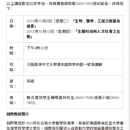
以上講座歡迎公眾參加，有興趣者請致電3943-7455登記留座。詳情如
下：
日
2013年10月8日（星期二）
「生物﹑醫學﹑工程之進展及
期：
遠景」
2013年10月10日（星期四）
「生醫科技與人文社會之互
動」
時
下午4時30分
間：
地
沙田香港中文大學康本國際學術園一號演講廳
點：
語
英語
言：
查
聯合書院學生輔導處林先生(3943-7598)或楊小姐(3943-
詢：
7455)
錢煦教授簡介
錢煦教授於1953年在台灣大學醫學院畢業，其後於美國哥倫比亞大學獲
生理學哲學博士學位。錢教授在闡述心血管動力學的理論基礎和整合工