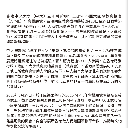
香港中文大學（中大）宣布將於明年主辦2026亞太國際教育協會
（APAIE）年會暨展覽。該項國際教育盛事將於2月23日至27日假香港
會議展覽中心舉行，乃中大及香港高等教育界的重要里程碑。APAIE年
會暨展覽是全球三大國際教育會議之一，雲集國際教育翹楚、大學領
袖、政策制定者、相關行業人士及全球專家，共同探討高等教育的重要
議題及新趨勢。
中大曾於2013年主辦APAIE年會，為金禧校慶活動之一。活動非常成
功，吸引了來自46個國家和地區逾1,200名與會者。2026 APAIE年會暨
展覽將延續過往的成功經驗，預計將有超過2,500人參與。在香港特別
行政區政府、大學教育資助委員會（教資會）、香港旅遊發展局，以及
其他七所教資會資助大學的支持下，中大將全力舉辦此次具深遠影響力
的國際教育盛事，以進一步推廣「留學香港」品牌，鞏固香港作為國際
專上教育樞紐的領先地位，並展示本港的世界一流學府與充滿活力的大
都會魅力。
2025年3月27日，於印度德里舉行的2025 APAIE年會暨展覽閉幕及交接
儀式上，教育局局長
蔡若蓮博士
接過APAIE旗幟，標誌著中大正式接任
下屆主辦單位。蔡局長表示：「香港作為國際專上教育樞紐，吸引了來
自世界各地的優秀學生和傑出學者。我們的大學持續於國際排名榜名列
前茅，彰顯我們的卓越學術成就。主辦2026 APAIE年會暨展覽乃一次
難能可貴的機會，向全球展示香港致力促進國際教育合作、推動跨文化
和學術交流的承擔。」