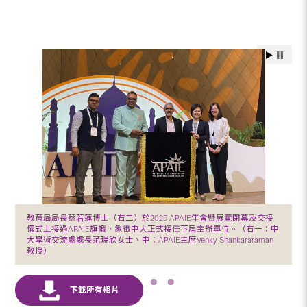
教育局局長蔡若蓮博士（右二）於2025 APAIE年會暨展覽閉幕及交接
儀式上接過APAIE旗幟，象徵中大正式接任下屆主辦單位。（右一：中
大學術交流處處長范瑞欣女士、中：APAIE主席Venky Shankararaman
教授）