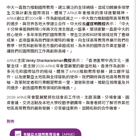
中大一直致力推動國際教育，建立廣泛的全球網絡，並成功開展多項學
生交換計劃及國際項目，體現了APAIE年會推崇的環球連繫精神。
APAIE創立於2004年，作為創始成員之一，中大致力推動國際高等教育
的進步，與世界各地大學建立合作。中大校長
盧煜明教授
表示：「中大
十分榮幸能夠時隔13年再次在港主辦此一盛事。環球連繫一直是中大的
核心使命，多年來我們於國際教育、學生交流和科研等領域培育了豐碩
成果。此項盛事為我們提供獨特的機會，向全球高等教育界展示我們在
教學、研究和創新等各方面的卓越成就，為未來的國際合作奠定基礎，
讓我們在國際間的工作再創新高峰。」
APAIE主席
Venky Shankararaman
教授
表示：「香港匯聚中西文化、連
繫全球，是主辦2026 APAIE年會暨展覽的最佳地點。香港作為創新、
多元化和國際協作的樞紐，體現了APAIE推動教育發展、建立夥伴協
作，以及連繫亞太地區與全球接軌的使命。我們期待與各地高等教育領
袖、政策制定者和行業翹楚聚首一堂，激發新思維、推動互相尊重及共
同進步，創造國際教育領域的新機遇。」
2026 APAIE年會暨展覽將包括會前工作坊、主題演講、分場會議、圓
桌會議、交流活動及本地大學校園參觀團等。與會者將可了解世界其他
地區高等教育的最新發展，分享最佳案例，並開拓新的合作機會。
附件
有關亞太國際教育協會（APAIE）