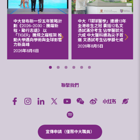
中大發布新一份五年策略計
中大「環球醫學」連續13年
劃《2026‒2030：騰躍新
全港收生之冠 囊括12名文
程，勵行志遠》 以
憑試滿分考生 佔學醫狀元
「TIGER」騰飛之躍框架 推
六成 中大醫科續為尖子首
動大學邁向學術與全球影響
選 文憑試考生佔學額七成
力新高峰
2026年8月5日
2026年8月6日
聯繫我們
宣傳申請（僅限中大職員）