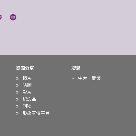
資源分享
凝聚
相片
中大．關懷
貼圖
影片
紀念品
刊物
形象宣傳平台