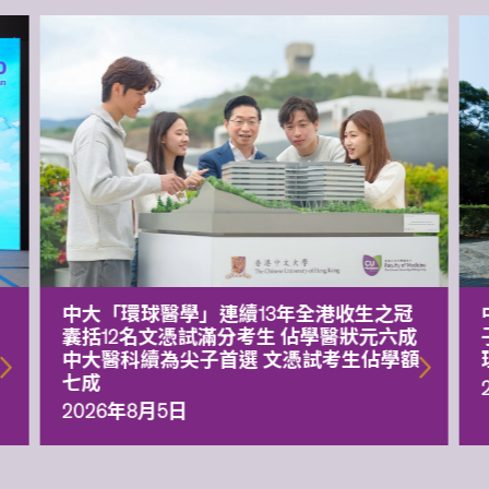
中大「環球醫學」連續13年全港收生之冠
囊括12名文憑試滿分考生 佔學醫狀元六成
中大醫科續為尖子首選 文憑試考生佔學額
七成
2026年8月5日