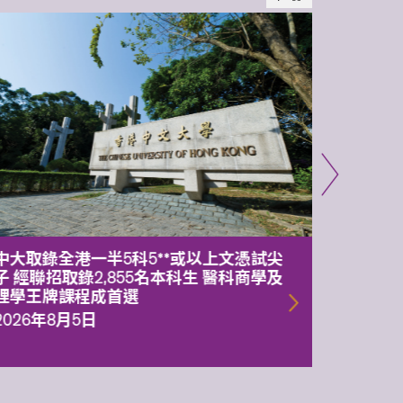
中大取錄全港一半5科5**或以上文憑試尖
中大委
子 經聯招取錄2,855名本科生 醫科商學及
理副校
理學王牌課程成首選
2026年
2026年8月5日