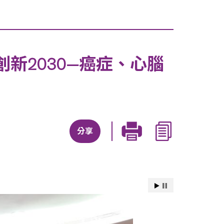
新2030—癌症、心腦
分享