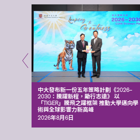
能力 有
中大發布新一份五年策略計劃《2026‒
污染
2030：騰躍新程，勵行志遠》 以
「TIGER」騰飛之躍框架 推動大學邁向學
術與全球影響力新高峰
2026年8月6日