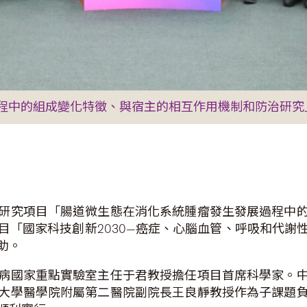
程中的組成變化特徵、與宿主的相互作用機制和防治研究
研究項目「腸道微生態在消化系統腫瘤發生發展過程中
目「國家科技創新2030—癌症、心腦血管、呼吸和代謝
助。
病國家重點實驗室主任于君教授擔任項目首席科學家。
大學醫學院附屬第二醫院副院長王良靜教授作為子課題