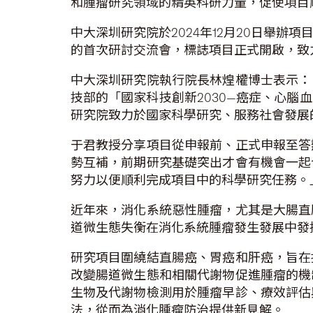
和腫瘤研究領域的精英科研力量，促使項目
中大深圳研究院於2024年12月20日舉
的首次研討交流會，標誌項目正式開啟，致
中大深圳研究院執行院長林煌權博士表示：
技部的「國家科技創新2030—癌症、心
研究院致力於國家科學研究、服務社會發展
于君教授分享項目從申報前、正式申報至答
勢互補，前期研究基礎突出才會有機會一起
努力以便順利完成項目中的科學研究任務。
近年來，消化系統惡性腫瘤，尤其是大腸直
道微生態失衡在消化系統腫瘤發生發展中發
研究項目圍繞結直腸癌、胃癌和肝癌，旨在
改變腸道微生態和相關代謝物促進腫瘤的機
生物及代謝物檢測用於腫瘤早診、療效評估
法，從而為消化腫瘤防治提供新見解。