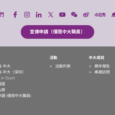
們
宣傳申請（僅限中大職員）
活動
中大成就
稿-中大
活動列表
周年報告
稿-中大（深圳）
專題訪問
in Touch
報道
名錄
請 (僅限中大職員)