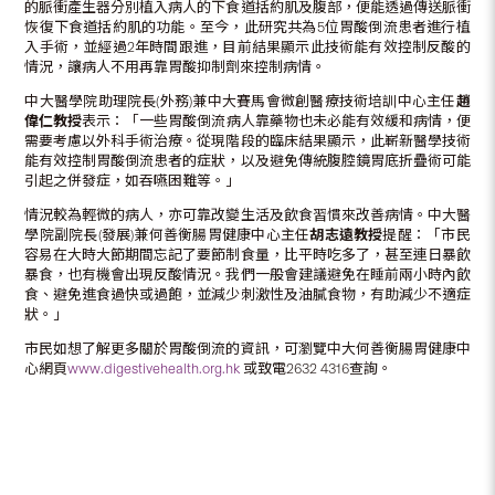
的脈衝產生器分別植入病人的下食道括約肌及腹部，便能透過傳送脈衝
恢復下食道括約肌的功能。至今，此研究共為5位胃酸倒流患者進行植
入手術，並經過2年時間跟進，目前結果顯示此技術能有效控制反酸的
情況，讓病人不用再靠胃酸抑制劑來控制病情。
中大醫學院助理院長(外務)兼中大賽馬會微創醫療技術培訓中心主任
趙
偉仁教授
表示：「一些胃酸倒流病人靠藥物也未必能有效緩和病情，便
需要考慮以外科手術治療。從現階段的臨床結果顯示，此嶄新醫學技術
能有效控制胃酸倒流患者的症狀，以及避免傳統腹腔鏡胃底折疊術可能
引起之併發症，如吞嚥困難等。」
情況較為輕微的病人，亦可靠改變生活及飲食習慣來改善病情。中大醫
學院副院長(發展)兼何善衡腸胃健康中心主任
胡志遠教授
提醒：「市民
容易在大時大節期間忘記了要節制食量，比平時吃多了，甚至連日暴飲
暴食，也有機會出現反酸情況。我們一般會建議避免在睡前兩小時內飲
食、避免進食過快或過飽，並減少刺激性及油膩食物，有助減少不適症
狀。」
市民如想了解更多關於胃酸倒流的資訊，可瀏覽中大何善衡腸胃健康中
心網頁
www.digestivehealth.org.hk
或致電2632 4316查詢。