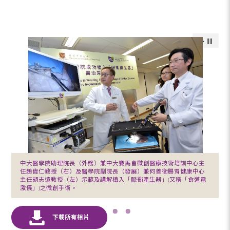
中大醫學院助理院長（外務）兼中大賽馬會微創醫療技術培訓中心主
任趙偉仁教授（右）及醫學院副院長（發展）兼何善衡腸胃健康中心
主任胡志遠教授（左）示範及講解植入「脈衝產生器」(又稱「食道電
激儀」)之微創手術。