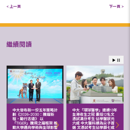
< 上一頁
下一頁 >
繼續閱讀
中大發布新一份五年策略計
中大「環球醫學」連續13年
劃《2026‒2030：騰躍新
全港收生之冠 囊括12名文
程，勵行志遠》 以
憑試滿分考生 佔學醫狀元
「TIGER」騰飛之躍框架 推
六成 中大醫科續為尖子首
動大學邁向學術與全球影響
選 文憑試考生佔學額七成