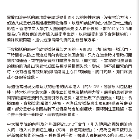
胃酸倒流是括約肌功能失調或退化而引起的慢性疾病，沒有根治方法，
超過八成患者須長期接受藥物治療，以緩和病徵和減少其對日常生活的
影響。香港中文大學(中大)醫學院率先引入嶄新技術，於2012至2013年
間為5位胃酸倒流患者植入脈衝產生器，以電脈衝刺激下食道括約肌，
消除反酸問題，提供治療胃酸倒流的創新醫療方案。
下食道括約肌是位於食道與胃部之間的一組肌肉，功用就如一道活門，
平時關着來防止胃液或胃內食物逆流回食道，只有在進食時才暫時打開
讓食物通過，或在飯後偶然打開放出胃氣（即打嗝）。當胃酸倒流患者
的括約肌功能出現異常或因為長期勞損而失效、變成一道不能關緊的門
時，便有機會導致反酸(即胃酸湧上心口或喉嚨)、胸口灼熱、胸口疼痛
或不舒服等症狀。
每週恆常出現反酸症狀的患者約佔本港人口的5-10%，誘發原因包括肥
胖、時常吃得太急太飽、飯後立即睡覺及情緒壓力等。嚴重的患者更會
因胃酸經常逆流回食道而引致食道炎，甚至出現下食道流血、嘔吐、食
道閉塞、食道管腔纖維化狹窄、巴洛氏食道黏膜出現細胞變異等併發
症。部分患者亦會因為躺下或俯身時會加劇症狀，要特別注意睡姿，甚
至差不多要坐著睡覺，而影響睡眠質素。
中大醫學院的內科及外科團隊於2012年合作，引入適用於胃酸倒流病
人的「植入式脈衝產生器」(又稱「食道電激儀」)，成為亞洲區使用此
嶄新醫學技術的先鋒。透過微創手術，醫護人員把電極及約6.5厘米長