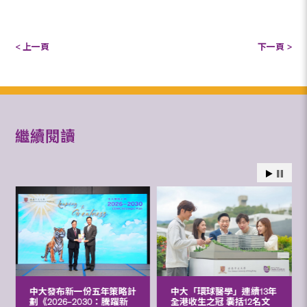
< 上一頁
下一頁 >
繼續閱讀
中大發布新一份五年策略計
中大「環球醫學」連續13年
劃《2026‒2030：騰躍新
全港收生之冠 囊括12名文