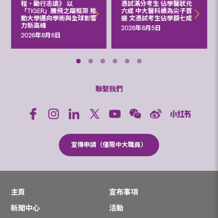
程，勵行志遠》 以
憑試滿分考生 佔學醫狀元
「TIGER」騰飛之躍框架 推
六成 中大醫科續為尖子首
動大學邁向學術與全球影響
選 文憑試考生佔學額七成
力新高峰
2026年8月5日
2026年8月6日
聯繫我們
宣傳申請（僅限中大職員）
主頁
宣布事項
新聞中心
活動