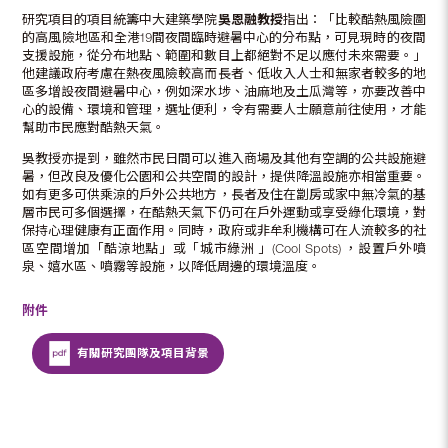
研究項目的項目統籌中大建築學院
吳恩融教授
指出：「比較酷熱風險圖
的高風險地區和全港19間夜間臨時避暑中心的分布點，可見現時的夜間
支援設施，從分布地點、範圍和數目上都絕對不足以應付未來需要。」
他建議政府考慮在熱夜風險較高而長者、低收入人士和無家者較多的地
區多增設夜間避暑中心，例如深水埗、油麻地及土瓜灣等，亦要改善中
心的設備、環境和管理，選址便利，令有需要人士願意前往使用，才能
幫助市民應對酷熱天氣。
吳教授亦提到，雖然市民日間可以進入商場及其他有空調的公共設施避
暑，但改良及優化公園和公共空間的設計，提供降溫設施亦相當重要。
如有更多可供乘涼的戶外公共地方，長者及住在劏房或家中無冷氣的基
層市民可多個選擇，在酷熱天氣下仍可在戶外運動或享受綠化環境，對
保持心理健康有正面作用。同時，政府或非牟利機構可在人流較多的社
區空間增加「酷涼地點」或「城市綠洲 」(Cool Spots) ，設置戶外噴
泉、嬉水區、噴霧等設施，以降低周邊的環境溫度。
附件
有關研究團隊及項目背景