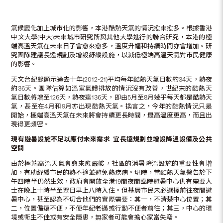
氣候變化加上城市化的影響，本港酷熱天氣的情況愈來愈多。根據香港
中文大學(中大)未來城市研究所與其他大學進行的聯合研究，本港的極
端高溫天氣在未來日子會愈來愈多，溫度升幅和持續時間亦會增加。研
究團隊建議長遠規劃及增設紓緩設施，以減低極端高溫天氣對市民健康
的影響。
天文台紀錄顯示過去十年(2012-21)平均每年酷熱天氣日數約34天，熱夜
約36天。團隊估算如溫室氣體排放的情況沒有改善，世紀末的酷熱天
氣日數將增至126天，熱夜達136天，即由5月至8月幾乎每天都是酷熱天
氣，甚至在4月和9月亦出現酷熱天氣。換言之，今年的酷熱情況只是
開始，極端高溫天氣在未來將會持續更長時間，最高溫度更高，而且出
現得更頻密。
現有避暑設施不足以應付未來需求 宜長遠規劃並增設降溫設備及公共
空間
由於極端高溫天氣會愈來愈嚴峻，社區的消暑降溫設施的重要性會增
加，有助紓緩市民的熱不適並避免熱疾病。現時，當酷熱天氣警告於下
午四時半仍然生效，政府會開放全港19間夜間臨時避暑中心供有需要人
士在晚上十時半至翌日早上八時入住。但基層市民未必選擇前往夜間避
暑中心，甚至認為不切合他們的實際需要：其一，不清楚中心位置；其
二，位置偏遠不便，不便年紀老邁或行動不便者前往；其三，中心的環
境或衞生不佳或有安全隱患，無家者可能會擔心家當失竊。