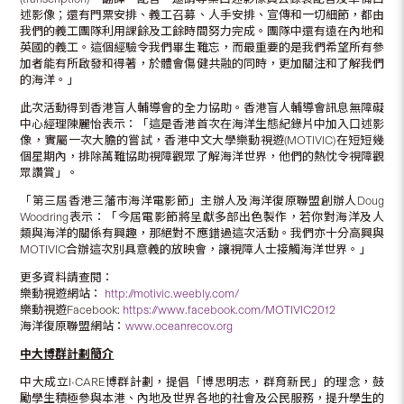
述影像；還有門票安排、義工召募、人手安排、宣傳和一切細節，都由
我們的義工團隊利用課餘及工餘時間努力完成。團隊中還有遠在內地和
英國的義工。這個經驗令我們畢生難忘，而最重要的是我們希望所有參
加者能有所啟發和得著，於體會傷健共融的同時，更加關注和了解我們
的海洋。」
此次活動得到香港盲人輔導會的全力協助。香港盲人輔導會訊息無障礙
中心經理陳麗怡表示：「這是香港首次在海洋生態紀錄片中加入口述影
像，實屬一次大膽的嘗試，香港中文大學樂動視遊(MOTIVIC)在短短幾
個星期內，排除萬難協助視障觀眾了解海洋世界，他們的熱忱令視障觀
眾讚賞」。
「第三屆香港三藩市海洋電影節」主辦人及海洋復原聯盟創辦人Doug
Woodring表示：「今屆電影節將呈獻多部出色製作，若你對海洋及人
類與海洋的關係有興趣，那絕對不應錯過這次活動。我們亦十分高興與
MOTIVIC合辦這次別具意義的放映會，讓視障人士接觸海洋世界。」
更多資料請查閱：
樂動視遊網站：
http://motivic.weebly.com/
樂動視遊Facebook:
https://www.facebook.com/MOTIVIC2012
海洋復原聯盟網站：
www.oceanrecov.org
中大
博群計劃
簡介
中大成立I•CARE博群計劃，提倡「博思明志，群育新民」的理念，鼓
勵學生積極參與本港、內地及世界各地的社會及公民服務，提升學生的