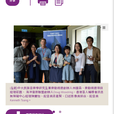
分享
(左起)中大民族音樂學研究生兼樂動視遊創辦人林國森、樂動視遊項目
經理莊園、 海洋復原聯盟創辦人Doug Woodring、香港盲人輔導會訊息
無障礙中心經理陳麗怡、配音員梁嘉賢、口述影像員邱焱、配音員
Kenneth Tsang。