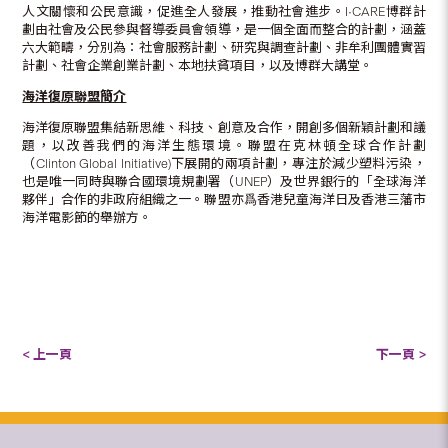
人文關懷和公民意識，促進全人發展，推動社會進步。I•CARE博群計
劃由社會及公民參與督導委員會領導，是一個全面而整合的計劃，涵蓋
六大範疇，分別為：社會服務計劃、研究與調查計劃、非牟利團體實習
計劃、社會企業創業計劃、本地扶貧項目，以及博群大講堂。
海洋復原聯盟簡介
海洋復原聯盟集結新思維、科技、創意及合作，開創多個新穎計劃和議
題，以改善我們的海洋生態環境。聯盟在克林頓全球合作計劃
（Clinton Global Initiative)下展開的兩項計劃，專注於減少塑料污染，
也是唯一同時與聯合國環境規劃署（UNEP）及世界銀行的「全球海洋
夥伴」合作的非政府組織之一。聯盟亦爲香港兒童海洋日及香港三藩市
海洋電影節的舉辦方。
< 上一頁
下一頁 >