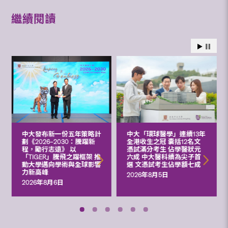
繼續閱讀
中大發布新一份五年策略計
中大「環球醫學」連續13年
劃《2026‒2030：騰躍新
全港收生之冠 囊括12名文
程，勵行志遠》 以
憑試滿分考生 佔學醫狀元
「TIGER」騰飛之躍框架 推
六成 中大醫科續為尖子首
動大學邁向學術與全球影響
選 文憑試考生佔學額七成
力新高峰
2026年8月5日
2026年8月6日