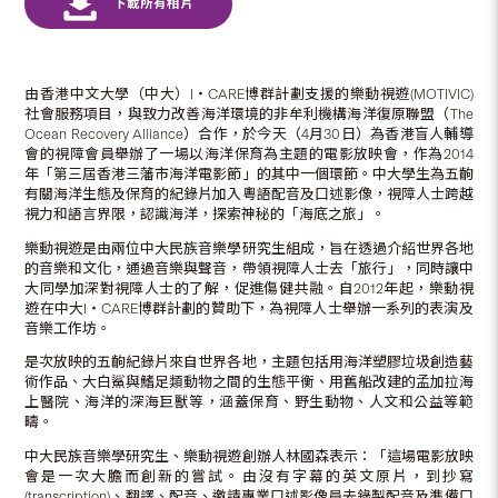
由香港中文大學（中大）I‧CARE博群計劃支援的樂動視遊(MOTIVIC)
社會服務項目，與致力改善海洋環境的非牟利機構海洋復原聯盟（The
Ocean Recovery Alliance）合作，於今天（4月30日）為香港盲人輔導
會的視障會員舉辦了一場以海洋保育為主題的電影放映會，作為2014
年「第三屆香港三藩市海洋電影節」的其中一個環節。中大學生為五齣
有關海洋生態及保育的紀錄片加入粵語配音及口述影像，視障人士跨越
視力和語言界限，認識海洋，探索神秘的「海底之旅」。
樂動視遊是由兩位中大民族音樂學研究生組成，旨在透過介紹世界各地
的音樂和文化，通過音樂與聲音，帶領視障人士去「旅行」，同時讓中
大同學加深對視障人士的了解，促進傷健共融。自2012年起，樂動視
遊在中大I‧CARE博群計劃的贊助下，為視障人士舉辦一系列的表演及
音樂工作坊。
是次放映的五齣紀錄片來自世界各地，主題包括用海洋塑膠垃圾創造藝
術作品、大白鯊與鰭足類動物之間的生態平衡、用舊船改建的孟加拉海
上醫院、海洋的深海巨獸等，涵蓋保育、野生動物、人文和公益等範
疇。
中大民族音樂學研究生、樂動視遊創辦人林國森表示：「這場電影放映
會是一次大膽而創新的嘗試。由沒有字幕的英文原片，到抄寫
(transcription)、翻譯、配音、邀請專業口述影像員去錄製配音及準備口